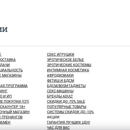
ИИ
Е
СЕКС ИГРУШКИ
ДОСТАВКА
ЭРОТИЧЕСКОЕ БЕЛЬЕ
ЫДАЧИ
ЭРОТИЧЕСКИЕ КОСТЮМЫ
ЦИАЛЬНОСТЬ
ИНТИМНАЯ КОСМЕТИКА
Е МАГАЗИНЫ
АФРОДИЗИАКИ
ФЕТИШ И БДСМ
КАЯ ПРОГРАММА
БДСМ/BDSM ГАДЖЕТЫ
ИНГ
СЕКС-МАШИНЫ
О И ИП
БРЕНДЫ ADULT
Е ПОКУПКИ (СП)
СКИДКИ ДО -70% SALE
СКАУНТЕР 18+
ПОПУЛЯРНЫЕ ТОВАРЫ
ОЧНЫЙ МАГАЗИН
СИСТЕМЫ СКИДОК ДО -10%
С-ТРЕНИНГОВ
АКЦИИ
 ОБМЕН
ГАРАНТИЯ ЛУЧШИХ ЦЕН!
ЧАС ДЛЯ ВАС