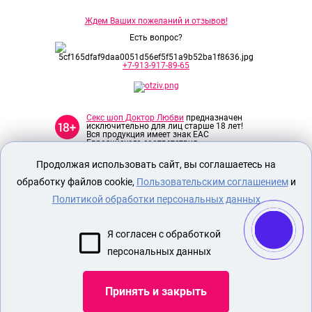
Ждем Ваших пожеланий и отзывов!
Есть вопрос?
+7-913-917-89-65
Секс шоп Доктор Любви
предназначен
исключительно для лиц старше 18 лет!
Вся продукция имеет знак EAC
Евразийского соответствия.
Продолжая использовать сайт, вы соглашаетесь на
О МАГАЗИНЕ
обработку файлов cookie,
Пользовательским соглашением
и
ОПЛАТА И ДОСТАВКА
Политикой обработки персональных данных
СЕКС ИГРУШКИ
Я согласен с обработкой
ЭРОТИЧЕСКОЕ БЕЛЬЕ
персональных данных
Показать еще
Принять и закрыть