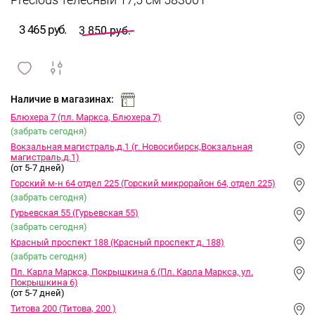
Precious телесный 17,5 см 583001
3 465 руб.
3 850 руб.
сравнить
ИЗБРАННОЕ
и
Наличие в магазинах:
Блюхера 7 (пл. Маркса, Блюхера 7)
(забрать сегодня)
Вокзальная магистраль,д.1 (г. Новосибирск,Вокзальная
магистраль,д.1)
(от 5-7 дней)
Горский м-н 64 отдел 225 (Горский микрорайон 64, отдел 225)
(забрать сегодня)
Гурьевская 55 (Гурьевская 55)
(забрать сегодня)
Красный проспект 188 (Красный проспект д. 188)
(забрать сегодня)
Пл. Карла Маркса, Покрышкина 6 (Пл. Карла Маркса, ул.
Покрышкина 6)
(от 5-7 дней)
Титова 200 (Титова, 200 )