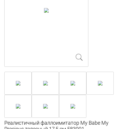
Реалистичный фаллоимитатор My Babe My