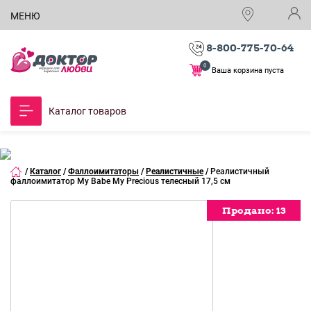
МЕНЮ
8-800-775-70-64
0
Ваша корзина пуста
Каталог товаров
/
Каталог
/
Фаллоимитаторы
/
Реалистичные
/
Реалистичный
фаллоимитатор My Babe My Precious телесный 17,5 см
Продано:
Продано:
Продано:
Продано:
Продано:
Продано:
Продано:
13
13
13
13
13
13
13