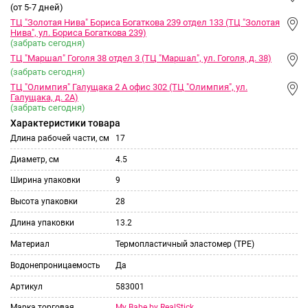
(от 5-7 дней)
ТЦ "Золотая Нива" Бориса Богаткова 239 отдел 133 (ТЦ "Золотая
Нива", ул. Бориса Богаткова 239)
(забрать сегодня)
ТЦ "Маршал" Гоголя 38 отдел 3 (ТЦ "Маршал", ул. Гоголя, д. 38)
(забрать сегодня)
ТЦ "Олимпия" Галущака 2 А офис 302 (ТЦ "Олимпия", ул.
Галущака, д. 2А)
(забрать сегодня)
Характеристики товара
Длина рабочей части, см
17
Диаметр, см
4.5
Ширина упаковки
9
Высота упаковки
28
Длина упаковки
13.2
Материал
Термопластичный эластомер (TPE)
Водонепроницаемость
Да
Артикул
583001
My Babe by RealStick
Марка торговая