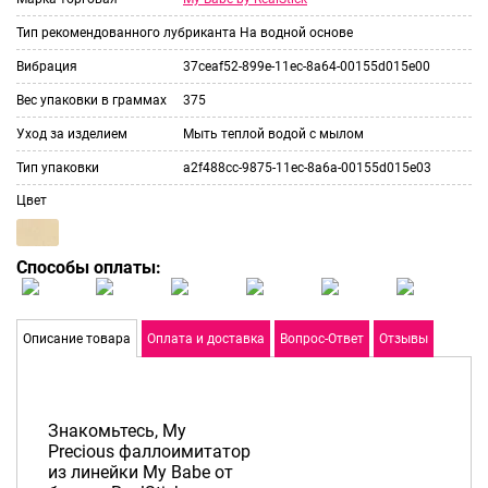
Тип рекомендованного лубриканта
На водной основе
Вибрация
37ceaf52-899e-11ec-8a64-00155d015e00
Вес упаковки в граммах
375
Уход за изделием
Мыть теплой водой с мылом
Тип упаковки
a2f488cc-9875-11ec-8a6a-00155d015e03
Цвет
Способы оплаты:
Описание товара
Оплата и доставка
Вопрос-Ответ
Отзывы
Знакомьтесь, My
Precious фаллоимитатор
из линейки My Babe от