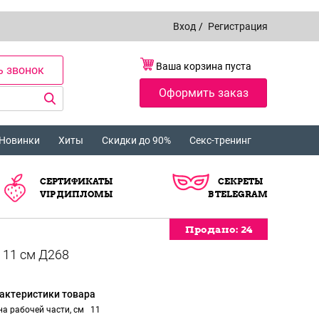
Вход
/
Регистрация
Ваша корзина пуста
ь звонок
Оформить заказ
Новинки
Хиты
Скидки до 90%
Секс-тренинг
СЕРТИФИКАТЫ
СЕКРЕТЫ
VIP ДИПЛОМЫ
В TELEGRAM
Продано:
Продано:
Продано:
Продано:
Продано:
24
24
24
24
24
актеристики товара
а рабочей части, см
11