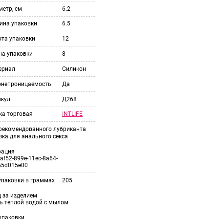
етр, см
6.2
ина упаковки
6.5
ота упаковки
12
на упаковки
8
ериал
Силикон
онепроницаемость
Да
икул
Д268
INTLIFE
ка торговая
 рекомендованного лубриканта
ка для анального секса
рация
af52-899e-11ec-8a64-
55d015e00
упаковки в граммах
205
 за изделием
ь теплой водой с мылом
упаковки