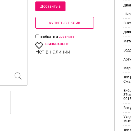
Диам
Добавить в
Шир
корзину
КУПИТЬ В 1 КЛИК
Выс
Дли
выбрать и
сравнить
Мат
В ИЗБРАННОЕ
Вод
Арт
Мар
Тип
Смаз
Виб
37ce
001
Вес 
Уход
Мыт
Тип 