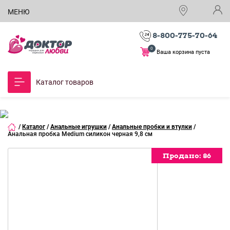
МЕНЮ
8-800-775-70-64
0
Ваша корзина пуста
Каталог товаров
/
Каталог
/
Анальные игрушки
/
Анальные пробки и втулки
/
Анальная пробка Medium силикон черная 9,8 см
Продано:
Продано:
Продано:
Продано:
86
86
86
86