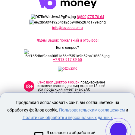
8(800)775-70-64
info@lovedoctor.ru
Ждем Ваших пожеланий и отзывов!
Есть вопрос?
+7-913-917-89-65
Секс шоп Доктор Любви
предназначен
исключительно для лиц старше 18 лет!
Вся продукция имеет знак EAC
Евразийского соответствия.
Продолжая использовать сайт, вы соглашаетесь на
О МАГАЗИНЕ
обработку файлов cookie,
Пользовательским соглашением
и
ОПЛАТА И ДОСТАВКА
Политикой обработки персональных данных
СЕКС ИГРУШКИ
Я согласен с обработкой
ЭРОТИЧЕСКОЕ БЕЛЬЕ