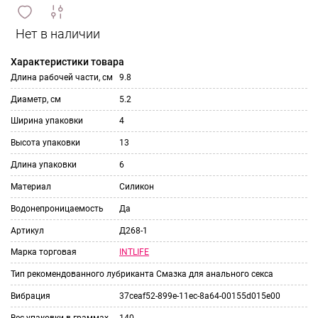
сравнить
ИЗБРАННОЕ
и
Характеристики товара
Длина рабочей части, см
9.8
Диаметр, см
5.2
Ширина упаковки
4
Высота упаковки
13
Длина упаковки
6
Материал
Силикон
Водонепроницаемость
Да
Артикул
Д268-1
INTLIFE
Марка торговая
Тип рекомендованного лубриканта
Смазка для анального секса
Вибрация
37ceaf52-899e-11ec-8a64-00155d015e00
Вес упаковки в граммах
140