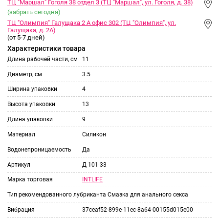
ТЦ "Маршал" Гоголя 38 отдел 3 (ТЦ "Маршал", ул. Гоголя, д. 38)
(забрать сегодня)
ТЦ "Олимпия" Галущака 2 А офис 302 (ТЦ "Олимпия", ул.
Галущака, д. 2А)
(от 5-7 дней)
Характеристики товара
Длина рабочей части, см
11
Диаметр, см
3.5
Ширина упаковки
4
Высота упаковки
13
Длина упаковки
9
Материал
Силикон
Водонепроницаемость
Да
Артикул
Д-101-33
INTLIFE
Марка торговая
Тип рекомендованного лубриканта
Смазка для анального секса
Вибрация
37ceaf52-899e-11ec-8a64-00155d015e00