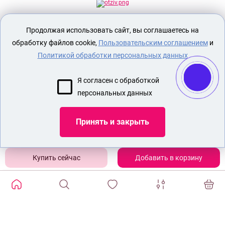
Секс шоп Доктор Любви
предназначен
Продолжая использовать сайт, вы соглашаетесь на
исключительно для лиц старше 18 лет!
Вся продукция имеет знак EAC
обработку файлов cookie,
Пользовательским соглашением
и
Евразийского соответствия.
Политикой обработки персональных данных
О МАГАЗИНЕ
Я согласен с обработкой
ОПЛАТА И ДОСТАВКА
персональных данных
СЕКС ИГРУШКИ
ЭРОТИЧЕСКОЕ БЕЛЬЕ
Принять и закрыть
БДСМ
УДЛИНЯЮЩАЯ НАСАДКА НА ПЕНИС
Добавить в корзину
Показать еще
ИЗБРАННЫЕ ТОВАРЫ
0