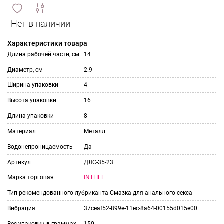
сравнить
ИЗБРАННОЕ
и
Характеристики товара
Длина рабочей части, см
14
Диаметр, см
2.9
Ширина упаковки
4
Высота упаковки
16
Длина упаковки
8
Материал
Металл
Водонепроницаемость
Да
Артикул
ДЛС-35-23
INTLIFE
Марка торговая
Тип рекомендованного лубриканта
Смазка для анального секса
Вибрация
37ceaf52-899e-11ec-8a64-00155d015e00
Вес упаковки в граммах
150