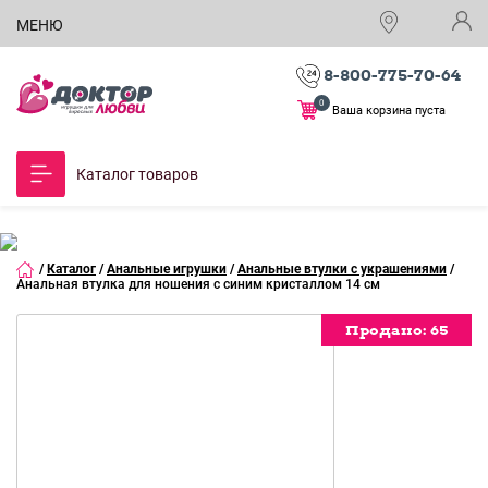
МЕНЮ
8-800-775-70-64
0
Ваша корзина пуста
Каталог товаров
/
Каталог
/
Анальные игрушки
/
Анальные втулки с украшениями
/
Анальная втулка для ношения с синим кристаллом 14 см
Продано:
Продано:
65
65