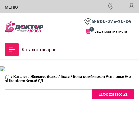
МЕНЮ
8-800-775-70-64
0
Ваша корзина пуста
Каталог товаров
/
Каталог
/
Женское белье
/
Боди
/
Боди-комбинезон Penthouse Eye
of the storm белый S/L
Продано:
Продано:
Продано:
21
21
21