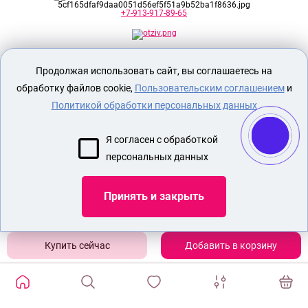
+7-913-917-89-65
Секс шоп Доктор Любви
предназначен
Продолжая использовать сайт, вы соглашаетесь на
исключительно для лиц старше 18 лет!
Вся продукция имеет знак EAC
обработку файлов cookie,
Пользовательским соглашением
и
Евразийского соответствия.
Политикой обработки персональных данных
О МАГАЗИНЕ
Я согласен с обработкой
ОПЛАТА И ДОСТАВКА
персональных данных
СЕКС ИГРУШКИ
ЭРОТИЧЕСКОЕ БЕЛЬЕ
Принять и закрыть
НАБОР БДСМ
НАСАДКА ДЛЯ УТОЛЩЕНИЯ ЧЛЕНА
Добавить в корзину
Показать еще
ИЗБРАННЫЕ ТОВАРЫ
0