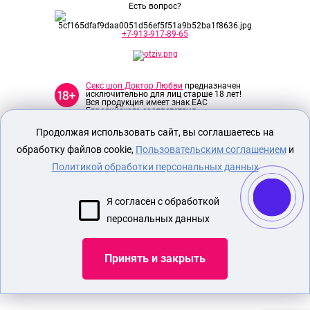
Есть вопрос?
+7-913-917-89-65
Секс шоп Доктор Любви
предназначен
исключительно для лиц старше 18 лет!
Вся продукция имеет знак EAC
Евразийского соответствия.
Продолжая использовать сайт, вы соглашаетесь на
О МАГАЗИНЕ
обработку файлов cookie,
Пользовательским соглашением
и
ОПЛАТА И ДОСТАВКА
Политикой обработки персональных данных
СЕКС ИГРУШКИ
Я согласен с обработкой
ЭРОТИЧЕСКОЕ БЕЛЬЕ
персональных данных
Показать еще
Принять и закрыть