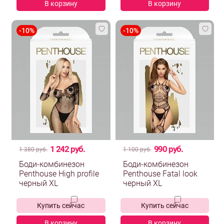
В корзину
В корзину
1 242 руб.
990 руб.
1 380 руб.
1 100 руб.
Боди-комбинезон
Боди-комбинезон
Penthouse High profile
Penthouse Fatal look
черный XL
черный XL
Купить сейчас
Купить сейчас
В корзину
В корзину