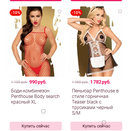
990 руб.
1 782 руб.
1 100 руб.
1 980 руб.
Боди-комбинезон
Пеньюар Penthouse в
Penthouse Body search
стиле горничная
красный XL
Teaser black с
трусиками черный
S/M
Купить сейчас
Купить сейчас