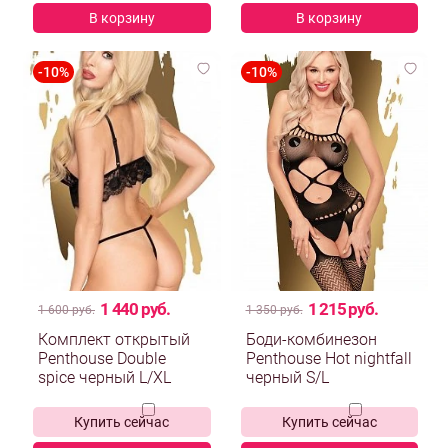
В корзину
В корзину
1 440 руб.
1 215 руб.
1 600 руб.
1 350 руб.
Комплект открытый
Боди-комбинезон
Penthouse Double
Penthouse Hot nightfall
spice черный L/XL
черный S/L
Купить сейчас
Купить сейчас