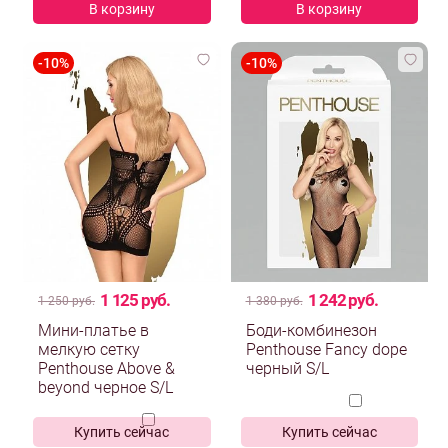
В корзину
В корзину
1 125 руб.
1 242 руб.
1 250 руб.
1 380 руб.
Мини-платье в
Боди-комбинезон
мелкую сетку
Penthouse Fancy dope
Penthouse Above &
черный S/L
beyond черное S/L
Купить сейчас
Купить сейчас