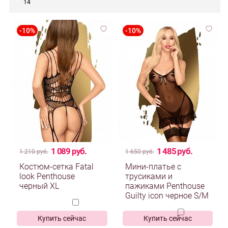
14
1 089 руб.
1 485 руб.
1 210 руб.
1 650 руб.
Костюм-сетка Fatal
Мини-платье с
look Penthouse
трусиками и
черный XL
пажиками Penthouse
Guilty icon черное S/M
Купить сейчас
Купить сейчас