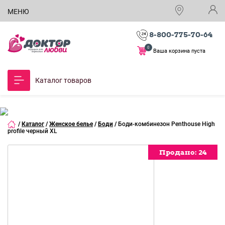
МЕНЮ
8-800-775-70-64
0
Ваша корзина пуста
Каталог товаров
/
Каталог
/
Женское белье
/
Боди
/
Боди-комбинезон Penthouse High
profile черный XL
Продано:
Продано:
Продано:
24
24
24