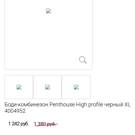
Боди-комбинезон Penthouse High profile черный XL
4004952
1 242 руб.
1 380 руб.