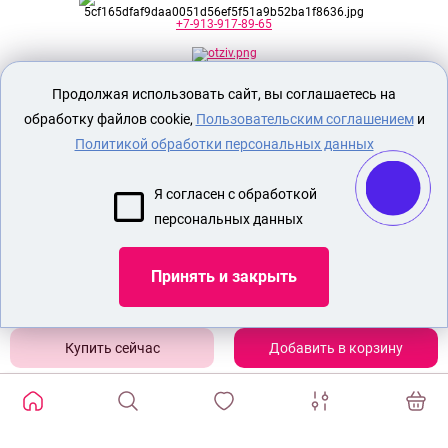
+7-913-917-89-65
Продолжая использовать сайт, вы соглашаетесь на
Секс шоп Доктор Любви
предназначен
исключительно для лиц старше 18 лет!
обработку файлов cookie,
Пользовательским соглашением
и
Вся продукция имеет знак EAC
Евразийского соответствия.
Политикой обработки персональных данных
О МАГАЗИНЕ
Я согласен с обработкой
ОПЛАТА И ДОСТАВКА
персональных данных
СЕКС ИГРУШКИ
ЭРОТИЧЕСКОЕ БЕЛЬЕ
Принять и закрыть
Показать еще
Добавить в корзину
ИЗБРАННЫЕ ТОВАРЫ
0