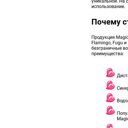
уникальной. На 
использование.
Почему с
Продукция Magic
Flamingo, Fugu 
безграничные во
преимущества:
Дист
Синх
Водо
Попу
Magi