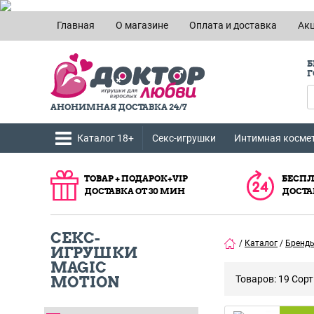
Главная
О магазине
Оплата и доставка
Ак
Б
Г
АНОНИМНАЯ ДОСТАВКА 24/7
Каталог 18+
Секс-игрушки
Интимная косме
ТОВАР + ПОДАРОК+VIP
БЕСПЛ
ДОСТАВКА ОТ 30 МИН
ДОСТА
СЕКС-
/
Каталог
/
Бренд
ИГРУШКИ
MAGIC
MOTION
Товаров: 19
Сорт