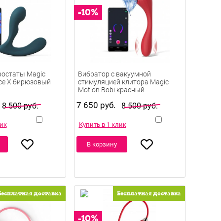
ростаты Magic
Вибратор с вакуумной
ice X бирюзовый
стимуляцией клитора Magic
Motion Bobi красный
7 650 руб.
8 500 руб.
8 500 руб.
лик
Купить в 1 клик
В корзину
Бесплатная доставка
Бесплатная доставка