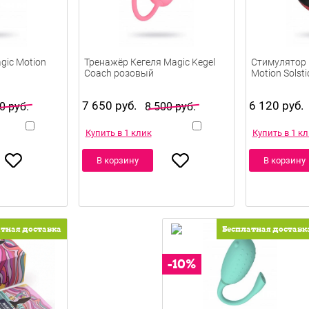
gic Motion
Тренажёр Кегеля Magic Kegel
Стимулятор 
Coach розовый
Motion Solst
7 650 руб.
6 120 руб.
0 руб.
8 500 руб.
Купить в 1 клик
Купить в 1 к
В корзину
В корзину
атная доставка
Бесплатная доставк