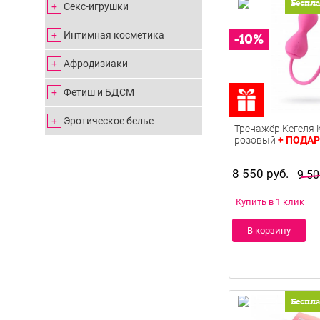
Беспл
Секс-игрушки
Интимная косметика
Афродизиаки
Фетиш и БДСМ
Эротическое белье
Тренажёр Кегеля K
+ ПОДА
розовый
8 550 руб.
9 50
Купить в 1 клик
В корзину
Беспл