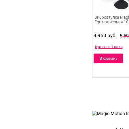
Вибровтулка Magi
Equinox черная 10
4 950 руб.
5 50
Купить в 1 клик
В корзину