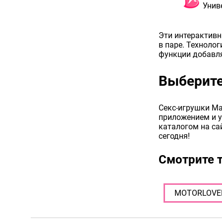
Унив
Эти интерактивн
в паре. Техноло
функции добавл
Выберите
Секс-игрушки Ma
приложением и у
каталогом на са
сегодня!
Смотрите 
MOTORLOVER