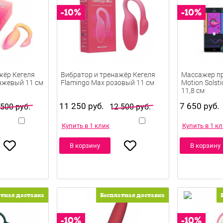
жёр Кегеля
Вибратор и тренажёр Кегеля
Массажер п
нжевый 11 см
Flamingo Max розовый 11 см
Motion Solst
11,8 см
11 250 руб.
7 650 руб.
 500 руб.
12 500 руб.
Купить в 1 клик
Купить в 1 к
В корзину
В корзину
атная доставка
Бесплатная доставка