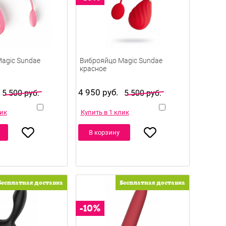
agic Sundae
Виброяйцо Magic Sundae
красное
4 950 руб.
5 500 руб.
5 500 руб.
лик
Купить в 1 клик
В корзину
Бесплатная доставка
Бесплатная доставка