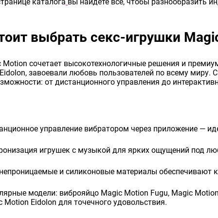
странице каталога
вы найдете всё, чтобы разнообразить 
тоит выбрать секс-игрушки Magi
 Motion сочетает высокотехнологичные решения и премиум
и Eidolon, завоевали любовь пользователей по всему миру.
зможности: от дистанционного управления до интеракти
анционное управление вибратором через приложение — иде
ронизация игрушек с музыкой для ярких ощущений под л
непроницаемые и силиконовые материалы обеспечивают к
лярные модели: виброяйцо Magic Motion Fugu, Magic Motio
c Motion Eidolon для точечного удовольствия.