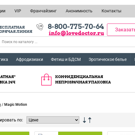
ции
VIP
Франчайзинг
Анонимность
Контакты
8-800-775-70-64
ЕСПЛАТНАЯ
Заказат
ОРЯЧАЯ ЛИНИЯ
info@lovedoctor.ru
тика
Афродизиаки
Фетиш и БДСМ
Эротическое белье
АТНАЯ*
КОНФИДЕНЦИАЛЬНАЯ
ВКА 24Ч
НЕПРОЗРАЧНАЯ УПАКОВКА
ы
/
Magic Motion
ировать по: