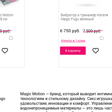
c Motion
Вибратор и тренажёр Кегеля
,8 см
Magic Fugu зеленый
6 750 руб.
0 руб.
7 500 руб.
Купить в 1 клик
В корзину
Magic Motion — бренд, который выводит интимн
технологиям и стильному дизайну. Секс-игрушки
удовольствие, инновации и комфорт. Управлени
водонепроницаемые материалы — это лишь част