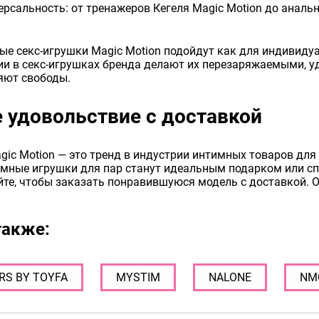
ерсальность: от тренажеров Кегеля Magic Motion до аналь
ые секс-игрушки Magic Motion подойдут как для индивиду
гии в секс-игрушках бренда делают их перезаряжаемыми, 
яют свободы.
 удовольствие с доставкой
gic Motion — это тренд в индустрии интимных товаров дл
мные игрушки для пар станут идеальным подарком или спо
йте, чтобы заказать понравившуюся модель с доставкой. 
также:
S BY TOYFA
MYSTIM
NALONE
NM