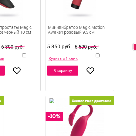
простаты Magic
Минивибратор Magic Motion
ice черный 10 см
Awaken розовый 9,5 см
5 850 руб.
6 800 руб.
6 500 руб.
лик
Купить в 1 клик
В корзину
а
Бесплатная доставка