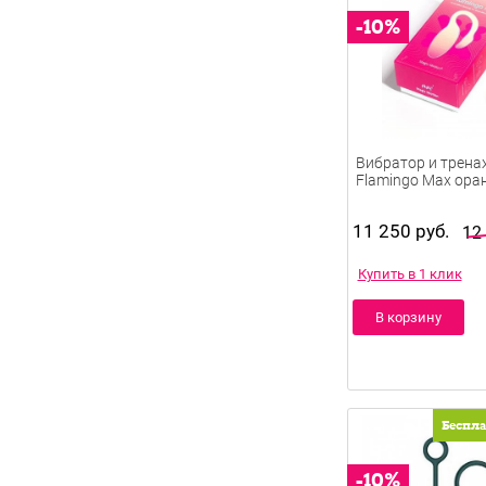
Вибратор и трена
Flamingo Max ора
11 250 руб.
12
Купить в 1 клик
В корзину
Беспл