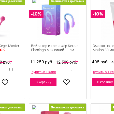
атная доставка
Бесплатная доставка
egel Master
Вибратор и тренажёр Кегеля
Смазка на в
РОК
Flamingo Max синий 11 см
Motion 50 мл
11 250 руб.
405 руб.
0 руб.
12 500 руб.
4
Купить в 1 клик
Купить в 1 к
В корзину
В корзину
атная доставка
Бесплатная доставка