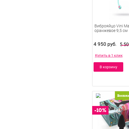
Виброяйцо Vini Ma
оранжевое 9,5 см
4 950 руб.
5 50
Купить в 1 клик
В корзину
Беспл