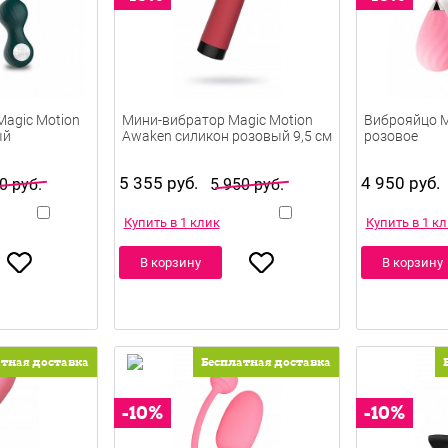
Magic Motion
Мини-вибратор Magic Motion
Виброяйцо M
ый
Awaken силикон розовый 9,5 см
розовое
5 355 руб.
4 950 руб.
0 руб.
5 950 руб.
Купить в 1 клик
Купить в 1 к
В корзину
В корзину
атная доставка
Бесплатная доставка