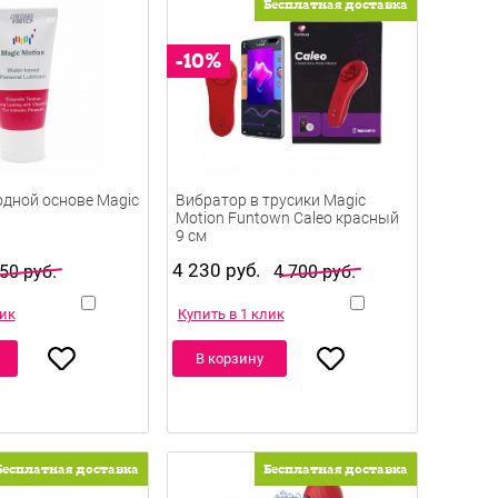
Бесплатная доставка
одной основе Magic
Вибратор в трусики Magic
Motion Funtown Caleo красный
9 см
4 230 руб.
50 руб.
4 700 руб.
лик
Купить в 1 клик
В корзину
Бесплатная доставка
Бесплатная доставка