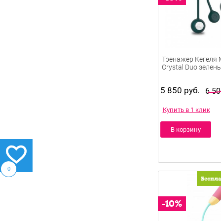
Тренажер Кегеля 
Crystal Duo зелен
5 850 руб.
6 50
Купить в 1 клик
В корзину
0
Беспл