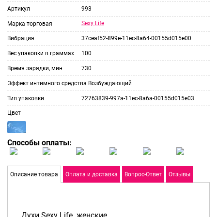
Артикул
993
Sexy Life
Марка торговая
Вибрация
37ceaf52-899e-11ec-8a64-00155d015e00
Вес упаковки в граммах
100
Время зарядки, мин
730
Эффект интимного средства
Возбуждающий
Тип упаковки
72763839-997a-11ec-8a6a-00155d015e03
Цвет
Способы оплаты:
Описание товара
Оплата и доставка
Вопрос-Ответ
Отзывы
Духи Sexy Life женские