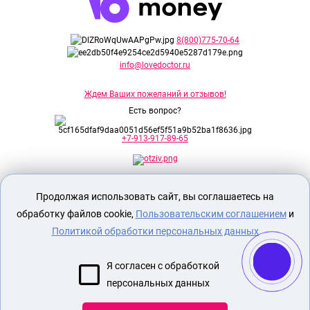
8(800)775-70-64
info@lovedoctor.ru
Ждем Ваших пожеланий и отзывов!
Есть вопрос?
+7-913-917-89-65
Секс шоп Доктор Любви
предназначен
Продолжая использовать сайт, вы соглашаетесь на
исключительно для лиц старше 18 лет!
Вся продукция имеет знак EAC
обработку файлов cookie,
Пользовательским соглашением
и
Евразийского соответствия.
Политикой обработки персональных данных
О МАГАЗИНЕ
Я согласен с обработкой
ОПЛАТА И ДОСТАВКА
персональных данных
СЕКС ИГРУШКИ
ЭРОТИЧЕСКОЕ БЕЛЬЕ