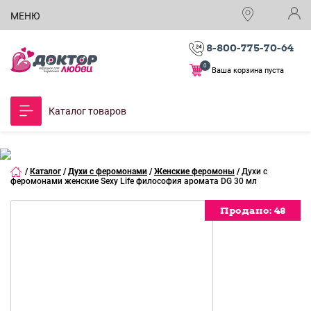
МЕНЮ
8-800-775-70-64
0
Ваша корзина пуста
Каталог товаров
/
Каталог
/
Духи с феромонами
/
Женские феромоны
/
Духи с
феромонами женские Sexy Life философия аромата DG 30 мл
Продано:
Продано:
Продано:
Продано:
Продано:
Продано:
Продано:
Продано:
Продано:
Продано:
Продано:
48
48
48
48
48
48
48
48
48
48
48