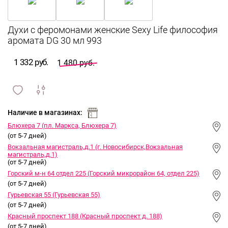
Духи с феромонами женские Sexy Life философия
аромата DG 30 мл 993
1 332 руб.
1 480 руб.
сравнить
ИЗБРАННОЕ
и
Наличие в магазинах:
Блюхера 7 (пл. Маркса, Блюхера 7)
(от 5-7 дней)
Вокзальная магистраль,д.1 (г. Новосибирск,Вокзальная
магистраль,д.1)
(от 5-7 дней)
Горский м-н 64 отдел 225 (Горский микрорайон 64, отдел 225)
(от 5-7 дней)
Гурьевская 55 (Гурьевская 55)
(от 5-7 дней)
Красный проспект 188 (Красный проспект д. 188)
(от 5-7 дней)