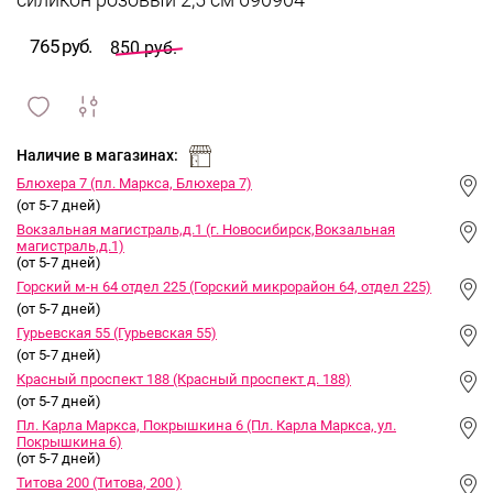
силикон розовый 2,5 см 690904
765 руб.
850 руб.
сравнить
ИЗБРАННОЕ
и
Наличие в магазинах:
Блюхера 7 (пл. Маркса, Блюхера 7)
(от 5-7 дней)
Вокзальная магистраль,д.1 (г. Новосибирск,Вокзальная
магистраль,д.1)
(от 5-7 дней)
Горский м-н 64 отдел 225 (Горский микрорайон 64, отдел 225)
(от 5-7 дней)
Гурьевская 55 (Гурьевская 55)
(от 5-7 дней)
Красный проспект 188 (Красный проспект д. 188)
(от 5-7 дней)
Пл. Карла Маркса, Покрышкина 6 (Пл. Карла Маркса, ул.
Покрышкина 6)
(от 5-7 дней)
Титова 200 (Титова, 200 )