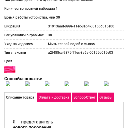
Количество уровней вибрации
1
Время работы устройства, мин
30
Вибрация
31913aad-899e-11ec-8a64-00155d015e00
Вес упаковки в граммах
38
Уход за изделием
Мыть теплой водой с мылом
Тип упаковки
a2f488cc-9875-11ec-8a6a-00155d015e03
Цвет
Способы оплаты:
Описание товара
Оплата и доставка
Вопрос-Ответ
Отзывы
Я — представитель
нового поколения