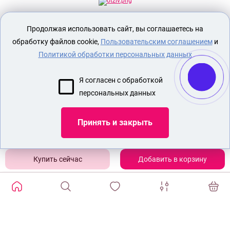
Секс шоп Доктор Любви
предназначен
Продолжая использовать сайт, вы соглашаетесь на
исключительно для лиц старше 18 лет!
Вся продукция имеет знак EAC
обработку файлов cookie,
Пользовательским соглашением
и
Евразийского соответствия.
Политикой обработки персональных данных
О МАГАЗИНЕ
Я согласен с обработкой
ОПЛАТА И ДОСТАВКА
персональных данных
СЕКС ИГРУШКИ
ЭРОТИЧЕСКОЕ БЕЛЬЕ
Принять и закрыть
БДСМ ИГРУШКИ
СТРАПОН
Добавить в корзину
Показать еще
ИЗБРАННЫЕ ТОВАРЫ
0