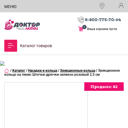
МЕНЮ
8-800-775-70-64
0
Ваша корзина пуста
Каталог товаров
/
Каталог
/
Насадки и кольца
/
Эрекционные кольца
/
Эрекционное
кольцо на пенис Штучки-дрючки силикон розовый 2,5 см
Продано:
Продано:
Продано:
Продано:
Продано:
Продано:
82
82
82
82
82
82