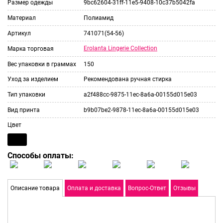
Размер одежды
9bc62604-31ff-11e5-9408-10c37b5042fa
Материал
Полиамид
Артикул
741071(54-56)
Erolanta Lingerie Collection
Марка торговая
Вес упаковки в граммах
150
Уход за изделием
Рекомендована ручная стирка
Тип упаковки
a2f488cc-9875-11ec-8a6a-00155d015e03
Вид принта
b9b07be2-9878-11ec-8a6a-00155d015e03
Цвет
Способы оплаты:
Описание товара
Оплата и доставка
Вопрос-Ответ
Отзывы