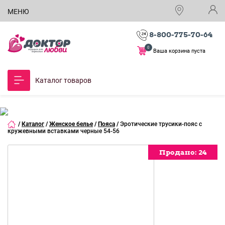
МЕНЮ
8-800-775-70-64
0
Ваша корзина пуста
Каталог товаров
/
Каталог
/
Женское белье
/
Пояса
/
Эротические трусики-пояс с
кружевными вставками черные 54-56
Продано:
Продано:
Продано:
Продано:
Продано:
Продано:
Продано:
Продано:
Продано:
Продано:
Продано:
Продано:
Продано:
Продано:
24
24
24
24
24
24
24
24
24
24
24
24
24
24