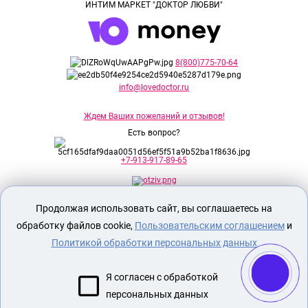
ИНТИМ МАРКЕТ "ДОКТОР ЛЮБВИ"
8(800)775-70-64
info@lovedoctor.ru
Ждем Ваших пожеланий и отзывов!
Есть вопрос?
+7-913-917-89-65
Продолжая использовать сайт, вы соглашаетесь на
Секс шоп Доктор Любви
предназначен
исключительно для лиц старше 18 лет!
обработку файлов cookie,
Пользовательским соглашением
и
Вся продукция имеет знак EAC
Евразийского соответствия.
Политикой обработки персональных данных
О МАГАЗИНЕ
Я согласен с обработкой
ОПЛАТА И ДОСТАВКА
персональных данных