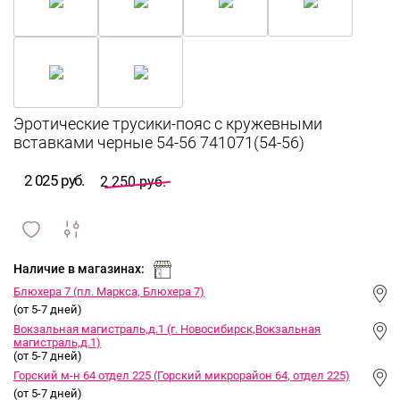
Эротические трусики-пояс с кружевными
вставками черные 54-56 741071(54-56)
2 025 руб.
2 250 руб.
сравнить
ИЗБРАННОЕ
и
Наличие в магазинах:
Блюхера 7 (пл. Маркса, Блюхера 7)
(от 5-7 дней)
Вокзальная магистраль,д.1 (г. Новосибирск,Вокзальная
магистраль,д.1)
(от 5-7 дней)
Горский м-н 64 отдел 225 (Горский микрорайон 64, отдел 225)
(от 5-7 дней)