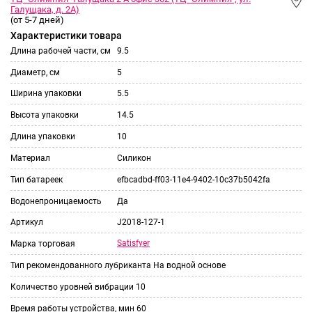
Галущака, д. 2А)
(от 5-7 дней)
Характеристики товара
Длина рабочей части, см
9.5
Диаметр, см
5
Ширина упаковки
5.5
Высота упаковки
14.5
Длина упаковки
10
Материал
Силикон
Тип батареек
efbcadbd-ff03-11e4-9402-10c37b5042fa
Водонепроницаемость
Да
Артикул
J2018-127-1
Satisfyer
Марка торговая
Тип рекомендованного лубриканта
На водной основе
Количество уровней вибрации
10
Время работы устройства, мин
60