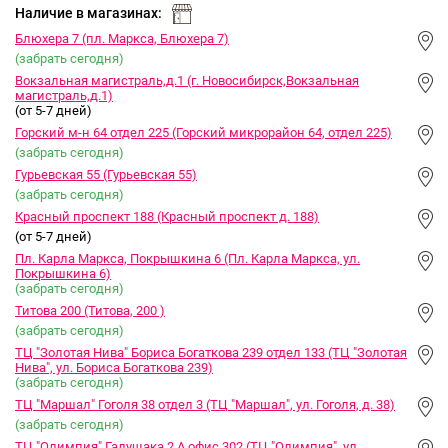
ИЗБРАННОЕ
и
Наличие в магазинах:
Блюхера 7 (пл. Маркса, Блюхера 7)
(забрать сегодня)
Вокзальная магистраль,д.1 (г. Новосибирск,Вокзальная
магистраль,д.1)
(от 5-7 дней)
Горский м-н 64 отдел 225 (Горский микрорайон 64, отдел 225)
(забрать сегодня)
Гурьевская 55 (Гурьевская 55)
(забрать сегодня)
Красный проспект 188 (Красный проспект д. 188)
(от 5-7 дней)
Пл. Карла Маркса, Покрышкина 6 (Пл. Карла Маркса, ул.
Покрышкина 6)
(забрать сегодня)
Титова 200 (Титова, 200 )
(забрать сегодня)
ТЦ "Золотая Нива" Бориса Богаткова 239 отдел 133 (ТЦ "Золотая
Нива", ул. Бориса Богаткова 239)
(забрать сегодня)
ТЦ "Маршал" Гоголя 38 отдел 3 (ТЦ "Маршал", ул. Гоголя, д. 38)
(забрать сегодня)
ТЦ "Олимпия" Галущака 2 А офис 302 (ТЦ "Олимпия", ул.