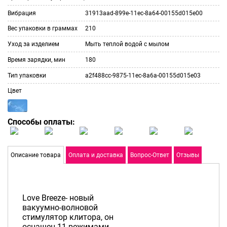
Вибрация
31913aad-899e-11ec-8a64-00155d015e00
Вес упаковки в граммах
210
Уход за изделием
Мыть теплой водой с мылом
Время зарядки, мин
180
Тип упаковки
a2f488cc-9875-11ec-8a6a-00155d015e03
Цвет
Способы оплаты:
Описание товара
Оплата и доставка
Вопрос-Ответ
Отзывы
Love Breeze- новый
вакуумно-волновой
стимулятор клитора, он
оснащен 11 режимами