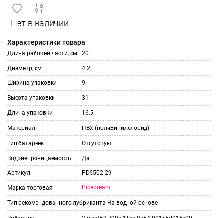
сравнить
ИЗБРАННОЕ
и
Характеристики товара
Длина рабочей части, см
20
Диаметр, см
4.2
Ширина упаковки
9
Высота упаковки
31
Длина упаковки
16.5
Материал
ПВХ (поливинилхлорид)
Тип батареек
Отсутсвует
Водонепроницаемость
Да
Артикул
PD5502-29
Pipedream
Марка торговая
Тип рекомендованного лубриканта
На водной основе
Вибрация
37ceaf52-899e-11ec-8a64-00155d015e00