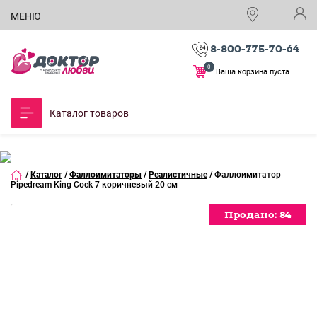
МЕНЮ
8-800-775-70-64
0
Ваша корзина пуста
Каталог товаров
/
Каталог
/
Фаллоимитаторы
/
Реалистичные
/
Фаллоимитатор
Pipedream King Cock 7 коричневый 20 см
Продано:
Продано:
Продано:
Продано:
84
84
84
84