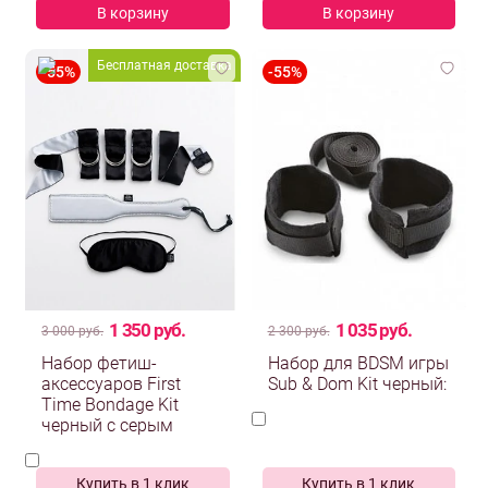
В корзину
В корзину
Бесплатная доставка
1 350 руб.
1 035 руб.
3 000 руб.
2 300 руб.
Набор фетиш-
Набор для BDSM игры
аксессуаров First
Sub & Dom Kit черный:
Time Bondage Kit
черный с серым
Купить в 1 клик
Купить в 1 клик