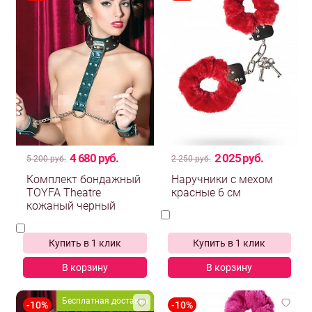
4 680 руб.
2 025 руб.
5 200 руб.
2 250 руб.
Комплект бондажный
Наручники с мехом
TOYFA Theatre
красные 6 см
кожаный черный
Купить в 1 клик
Купить в 1 клик
В корзину
В корзину
Бесплатная доставка