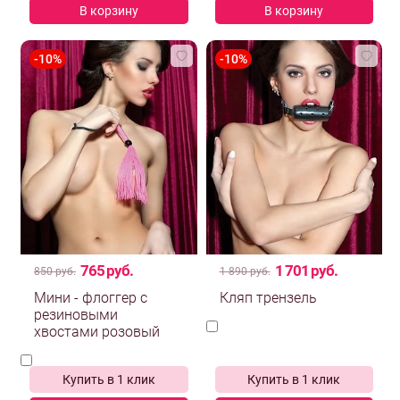
В корзину
В корзину
765 руб.
1 701 руб.
850 руб.
1 890 руб.
Мини - флоггер с
резиновыми
хвостами розовый
Купить в 1 клик
Купить в 1 клик