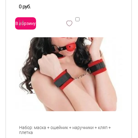
0 руб.
В корзину
сравнить
и
Набор: маска + ошейник + наручники + кляп +
плетка