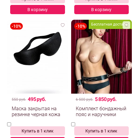
В корзину
В корзину
Бесплатная доставка
495 руб.
5 850 руб.
550 руб.
6 500 руб.
Маска закрытая на
Комплект бондажный
резинке черная кожа
пояс и наручники
Купить в 1 клик
Купить в 1 клик