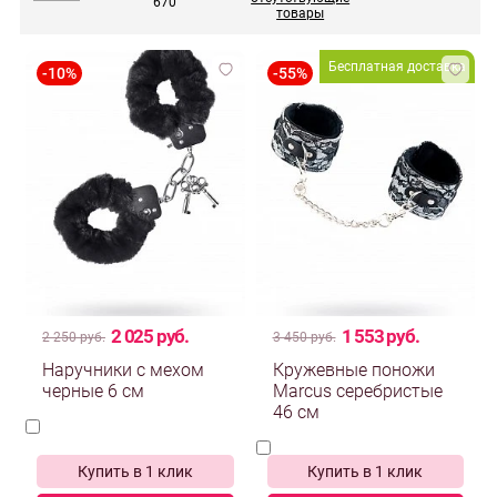
670
товары
Бесплатная доставка
2 025 руб.
1 553 руб.
2 250 руб.
3 450 руб.
Наручники с мехом
Кружевные поножи
черные 6 см
Marcus серебристые
46 см
Купить в 1 клик
Купить в 1 клик