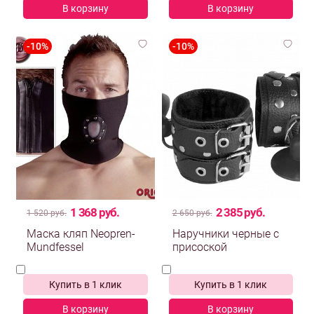
В корзину
В корзину
1 368 руб.
2 385 руб.
1 520 руб.
2 650 руб.
Маска кляп Neopren-
Наручники черные с
Mundfessel
присоской
Купить в 1 клик
Купить в 1 клик
В корзину
В корзину