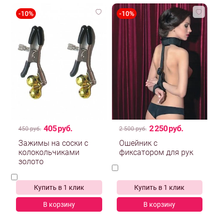
405 руб.
2 250 руб.
450 руб.
2 500 руб.
Зажимы на соски с
Ошейник с
колокольчиками
фиксатором для рук
золото
Купить в 1 клик
Купить в 1 клик
В корзину
В корзину