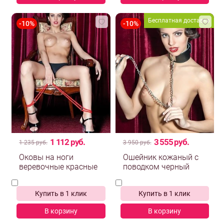
Бесплатная доставка
1 112 руб.
3 555 руб.
1 235 руб.
3 950 руб.
Оковы на ноги
Ошейник кожаный с
веревочные красные
поводком черный
Купить в 1 клик
Купить в 1 клик
В корзину
В корзину