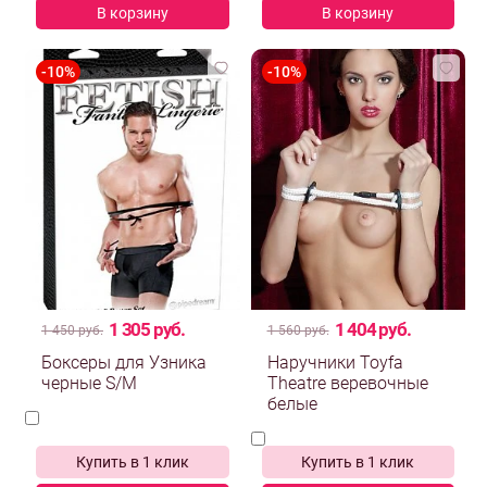
В корзину
В корзину
1 305 руб.
1 404 руб.
1 450 руб.
1 560 руб.
Боксеры для Узника
Наручники Toyfa
черные S/M
Theatre веревочные
белые
Купить в 1 клик
Купить в 1 клик