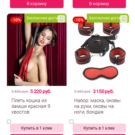
В корзину
В корзину
Бесплатная доставка
Бесплатная доставка
5 220 руб.
3 150 руб.
5 800 руб.
3 500 руб.
Плеть кошка из
Набор: маска, оковы
замши красная 9
на руки, оковы на
хвостов
ноги, бондаж
Купить в 1 клик
Купить в 1 клик