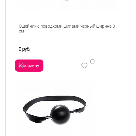
Ошейник c поводкоми шипами черный ширина 3
см
0 руб.
В корзину
сравнить
и