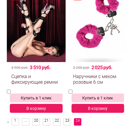
3 510 руб.
2 025 руб.
3 900 руб.
2 250 руб.
Сцепка и
Наручники с мехом
фиксирующие ремни
розовые 6 см
Купить в 1 клик
Купить в 1 клик
В корзину
В корзину