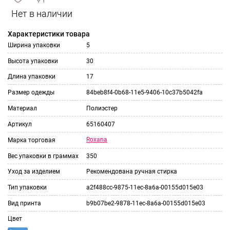
сравнить
ИЗБРАННОЕ
и
Характеристики товара
Ширина упаковки
5
Высота упаковки
30
Длина упаковки
17
Размер одежды
84beb8f4-0b68-11e5-9406-10c37b5042fa
Материал
Полиэстер
Артикул
65160407
Roxana
Марка торговая
Вес упаковки в граммах
350
Уход за изделием
Рекомендована ручная стирка
Тип упаковки
a2f488cc-9875-11ec-8a6a-00155d015e03
Вид принта
b9b07be2-9878-11ec-8a6a-00155d015e03
Цвет