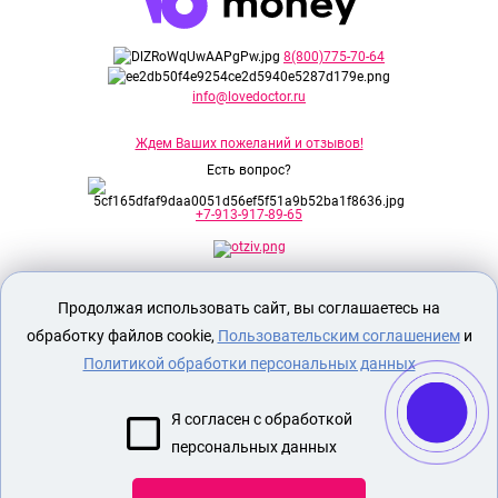
8(800)775-70-64
info@lovedoctor.ru
Ждем Ваших пожеланий и отзывов!
Есть вопрос?
+7-913-917-89-65
Секс шоп Доктор Любви
предназначен
Продолжая использовать сайт, вы соглашаетесь на
исключительно для лиц старше 18 лет!
Вся продукция имеет знак EAC
обработку файлов cookie,
Пользовательским соглашением
и
Евразийского соответствия.
Политикой обработки персональных данных
О МАГАЗИНЕ
Я согласен с обработкой
ОПЛАТА И ДОСТАВКА
персональных данных
СЕКС ИГРУШКИ
ЭРОТИЧЕСКОЕ БЕЛЬЕ