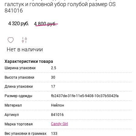
галстук и головной убор голубой размер OS
841016
4 320 руб.
4 800 руб.
сравнить
ИЗБРАННОЕ
и
Характеристики товара
Ширина упаковки
2.5
Высота упаковки
30
Длина упаковки
17
Размер одежды
fb2437de-31fe-11e5-9408-10c37b5042fa
Материал
Нейлон
Артикул
841016
Candy Girl
Марка торговая
Вес упаковки в граммах
133