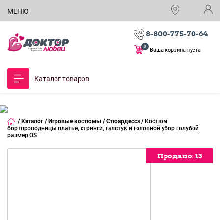
МЕНЮ
8-800-775-70-64
0
Ваша корзина пуста
Каталог товаров
/
Каталог
/
Игровые костюмы
/
Стюардесса
/
Костюм
бортпроводницы платье, стринги, галстук и головной убор голубой
размер OS
Продано:
Продано:
Продано:
Продано:
Продано:
Продано:
13
13
13
13
13
13