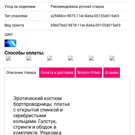
Уход за изделием
Рекомендована ручная стирка
Тип упаковки
a2f488cc-9875-11ec-8a6a-00155d015e03
Вид принта
b9b07be2-9878-11ec-8a6a-00155d015e03
Цвет
Способы оплаты:
Описание товара
Оплата и доставка
Вопрос-Ответ
Отзывы
Эротический костюм
бортпроводницы: платье
с открытой спинкой и
серебристыми
кольцами. Галстук,
стринги и ободок в
комплекте. Упаковка: