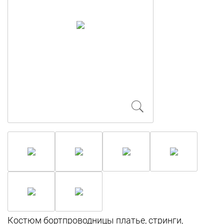
Костюм бортпроводницы платье, стринги,