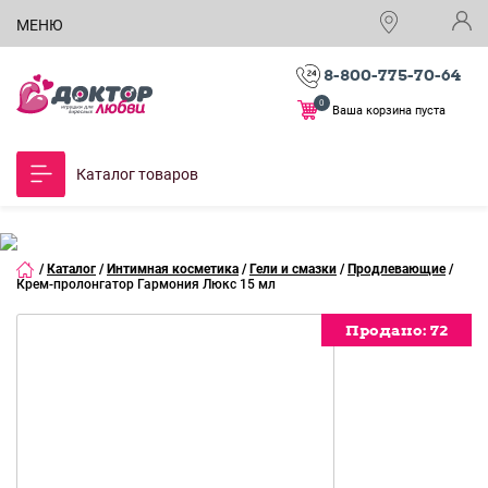
МЕНЮ
8-800-775-70-64
0
Ваша корзина пуста
Каталог товаров
/
Каталог
/
Интимная косметика
/
Гели и смазки
/
Продлевающие
/
Крем-пролонгатор Гармония Люкс 15 мл
Продано:
Продано:
Продано:
Продано:
Продано:
Продано:
Продано:
Продано:
72
72
72
72
72
72
72
72