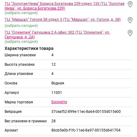
ТЦ "Золотая Нива" Бориса Богаткова 239 отдел 133 (ТЦ "Золотая
Нива", ул. Бориса Богаткова 239)
(забрать сегодня)
ТЦ "Маршал" Гоголя 38 отдел 3 (ТЦ "Маршал", ул. Гоголя, д. 38)
(забрать сегодня)
ТЦ "Олимпия" Галущака 2 А офис 302 (ТЦ "Олимпия", ул.
Галущака, д. 2А)
(забрать сегодня)
Характеристики товара
Ширина упаковки
4
Высота упаковки
12
Длина упаковки
4
Основа
Водная
Артикул
11001
Биоритм
Марка торговая
Вибрация
37ceaf52-899e-11ec-8a64-00155d015e00
Вес упаковки в граммах
28
Аромат
8bcb5e0b-f1fc-11ed-8a97-00155d641704