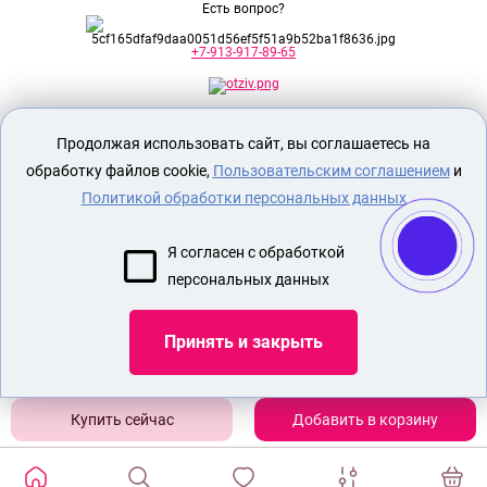
Есть вопрос?
+7-913-917-89-65
Секс шоп Доктор Любви
предназначен
Продолжая использовать сайт, вы соглашаетесь на
исключительно для лиц старше 18 лет!
Вся продукция имеет знак EAC
обработку файлов cookie,
Пользовательским соглашением
и
Евразийского соответствия.
Политикой обработки персональных данных
О МАГАЗИНЕ
Я согласен с обработкой
ОПЛАТА И ДОСТАВКА
персональных данных
СЕКС ИГРУШКИ
ЭРОТИЧЕСКОЕ БЕЛЬЕ
Принять и закрыть
НАБОР БДСМ
НАСАДКА ДЛЯ УВЕЛИЧЕНИЯ ПЕНИСА
Добавить в корзину
Показать еще