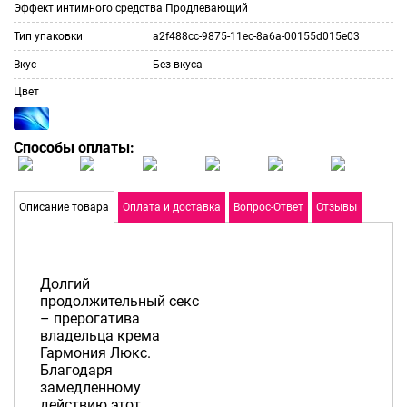
Эффект интимного средства
Продлевающий
Тип упаковки
a2f488cc-9875-11ec-8a6a-00155d015e03
Вкус
Без вкуса
Цвет
Способы оплаты:
Описание товара
Оплата и доставка
Вопрос-Ответ
Отзывы
Долгий
продолжительный секс
– прерогатива
владельца крема
Гармония Люкс.
Благодаря
замедленному
действию этот