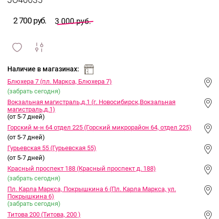
JO40035
2 700 руб.
3 000 руб.
сравнить
ИЗБРАННОЕ
и
Наличие в магазинах:
Блюхера 7 (пл. Маркса, Блюхера 7)
(забрать сегодня)
Вокзальная магистраль,д.1 (г. Новосибирск,Вокзальная
магистраль,д.1)
(от 5-7 дней)
Горский м-н 64 отдел 225 (Горский микрорайон 64, отдел 225)
(от 5-7 дней)
Гурьевская 55 (Гурьевская 55)
(от 5-7 дней)
Красный проспект 188 (Красный проспект д. 188)
(забрать сегодня)
Пл. Карла Маркса, Покрышкина 6 (Пл. Карла Маркса, ул.
Покрышкина 6)
(забрать сегодня)
Титова 200 (Титова, 200 )