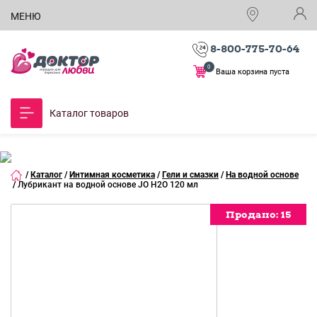
МЕНЮ
8-800-775-70-64
0
Ваша корзина пуста
Каталог товаров
/
Каталог
/
Интимная косметика
/
Гели и смазки
/
На водной основе
/
Лубрикант на водной основе JO H2O 120 мл
Продано:
Продано:
Продано:
Продано:
Продано:
Продано:
Продано:
Продано:
15
15
15
15
15
15
15
15