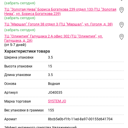
(забрать сегодня)
ТЦ "Золотая Нива" Бориса Богаткова 239 отдел 133 (ТЦ "Золотая
Нива", ул. Бориса Богаткова 239)
(забрать сегодня)
ТЦ "Маршал" Гоголя 38 отдел 3 (ТЦ "Маршал", ул. Гоголя, д. 38)
(забрать сегодня)
ТЦ "Олимпия" Галущака 2 А офис 302 (ТЦ "Олимпия", ул.
Галущака, д. 2А)
(от 5-7 дней)
Характеристики товара
Ширина упаковки
3.5
Высота упаковки
15
Длина упаковки
3.5
Основа
Водная
Артикул
JO40035
SYSTEM JO
Марка торговая
Вес упаковки в граммах
155
Аромат
8bcb5e0b-f1fc-11ed-8a97-00155d641704
Эффект интимного средства
Увлажняющий