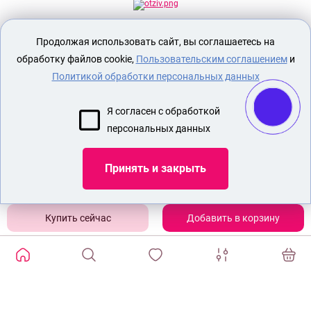
Секс шоп Доктор Любви
предназначен
Продолжая использовать сайт, вы соглашаетесь на
исключительно для лиц старше 18 лет!
Вся продукция имеет знак EAC
обработку файлов cookie,
Пользовательским соглашением
и
Евразийского соответствия.
Политикой обработки персональных данных
О МАГАЗИНЕ
Я согласен с обработкой
ОПЛАТА И ДОСТАВКА
персональных данных
СЕКС ИГРУШКИ
ЭРОТИЧЕСКОЕ БЕЛЬЕ
Принять и закрыть
БДСМ ИГРУШКИ
НАСАДКИ УВЕЛИЧИВАЮЩИЕ ПЕНИС
Добавить в корзину
Показать еще
ИЗБРАННЫЕ ТОВАРЫ
0