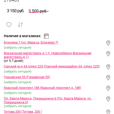
276403
3 150 руб.
3 500 руб.
сравнить
ИЗБРАННОЕ
и
Наличие в магазинах:
Блюхера 7 (пл. Маркса, Блюхера 7)
(забрать сегодня)
Вокзальная магистраль,д.1 (г. Новосибирск,Вокзальная
магистраль,д.1)
(от 5-7 дней)
Горский м-н 64 отдел 225 (Горский микрорайон 64, отдел 225)
(забрать сегодня)
Гурьевская 55 (Гурьевская 55)
(забрать сегодня)
Красный проспект 188 (Красный проспект д. 188)
(забрать сегодня)
Пл. Карла Маркса, Покрышкина 6 (Пл. Карла Маркса, ул.
Покрышкина 6)
(забрать сегодня)
Титова 200 (Титова, 200 )