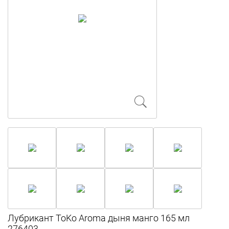
Лубрикант ToKo Aroma дыня манго 165 мл