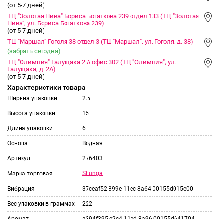
(от 5-7 дней)
ТЦ "Золотая Нива" Бориса Богаткова 239 отдел 133 (ТЦ "Золотая
Нива", ул. Бориса Богаткова 239)
(от 5-7 дней)
ТЦ "Маршал" Гоголя 38 отдел 3 (ТЦ "Маршал", ул. Гоголя, д. 38)
(забрать сегодня)
ТЦ "Олимпия" Галущака 2 А офис 302 (ТЦ "Олимпия", ул.
Галущака, д. 2А)
(от 5-7 дней)
Характеристики товара
Ширина упаковки
2.5
Высота упаковки
15
Длина упаковки
6
Основа
Водная
Артикул
276403
Shunga
Марка торговая
Вибрация
37ceaf52-899e-11ec-8a64-00155d015e00
Вес упаковки в граммах
222
Аромат
a394f395-e2c4-11ed-8a96-00155d641704