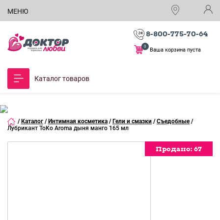
МЕНЮ
8-800-775-70-64
0
Ваша корзина пуста
Каталог товаров
/
Каталог
/
Интимная косметика
/
Гели и смазки
/
Съедобные
/
Лубрикант ToKo Aroma дыня манго 165 мл
Продано:
Продано:
Продано:
Продано:
Продано:
Продано:
Продано:
Продано:
67
67
67
67
67
67
67
67