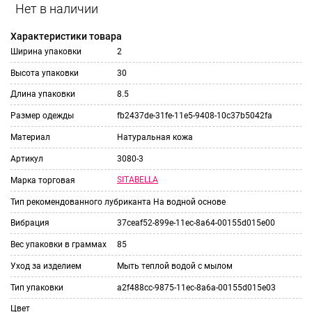
сравнить
ИЗБРАННОЕ
и
Характеристики товара
Ширина упаковки
2
Высота упаковки
30
Длина упаковки
8.5
Размер одежды
fb2437de-31fe-11e5-9408-10c37b5042fa
Материал
Натуральная кожа
Артикул
3080-3
SITABELLA
Марка торговая
Тип рекомендованного лубриканта
На водной основе
Вибрация
37ceaf52-899e-11ec-8a64-00155d015e00
Вес упаковки в граммах
85
Уход за изделием
Мыть теплой водой с мылом
Тип упаковки
a2f488cc-9875-11ec-8a6a-00155d015e03
Цвет