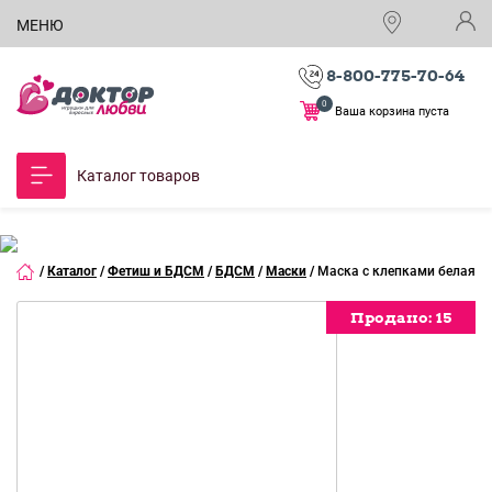
МЕНЮ
8-800-775-70-64
0
Ваша корзина пуста
Каталог товаров
/
Каталог
/
Фетиш и БДСМ
/
БДСМ
/
Маски
/
Маска c клепками белая
Продано:
Продано:
15
15