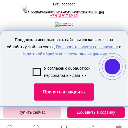
Есть вопрос?
+7-913-917-89-65
Секс шоп Доктор Любви
предназначен
Продолжая использовать сайт, вы соглашаетесь на
исключительно для лиц старше 18 лет!
Вся продукция имеет знак EAC
обработку файлов cookie,
Пользовательским соглашением
и
Евразийского соответствия.
Политикой обработки персональных данных
О МАГАЗИНЕ
Я согласен с обработкой
ОПЛАТА И ДОСТАВКА
персональных данных
СЕКС ИГРУШКИ
ЭРОТИЧЕСКОЕ БЕЛЬЕ
Принять и закрыть
БДСМ
ОБУВЬ ДЛЯ СТРИПТИЗА
Добавить в корзину
Показать еще