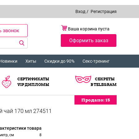
Вход
/
Регистрация
Ваша корзина пуста
ь звонок
Оформить заказ
Новинки
Хиты
Скидки до 90%
Секс-тренинг
СЕРТИФИКАТЫ
СЕКРЕТЫ
VIP ДИПЛОМЫ
В TELEGRAM
Продано:
Продано:
Продано:
Продано:
Продано:
Продано:
Продано:
Продано:
Продано:
Продано:
Продано:
Продано:
Продано:
15
15
15
15
15
15
15
15
15
15
15
15
15
актеристики товара
етр, см
8