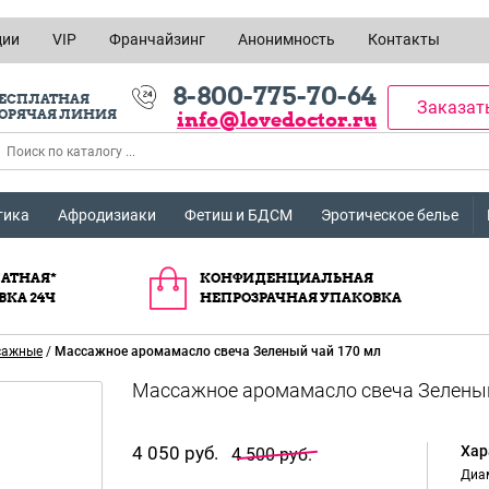
ции
VIP
Франчайзинг
Анонимность
Контакты
8-800-775-70-64
ЕСПЛАТНАЯ
Заказат
ОРЯЧАЯ ЛИНИЯ
info@lovedoctor.ru
тика
Афродизиаки
Фетиш и БДСМ
Эротическое белье
АТНАЯ*
КОНФИДЕНЦИАЛЬНАЯ
ВКА 24Ч
НЕПРОЗРАЧНАЯ УПАКОВКА
сажные
/
Массажное аромамасло свеча Зеленый чай 170 мл
4 050 руб.
Хар
4 500 руб.
Диам