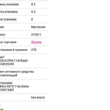
ина упаковки
8.5
ота упаковки
6.5
на упаковки
8
ова
Масляная
икул
274511
Shunga
ка торговая
упаковки в граммах
270
мат
2bcf-2f96-11ef-8aab-
55d020c00
ект интимного средства
слабляющий
упаковки
88cc-9875-11ec-8a6a-
55d015e03
Без вкуса
т