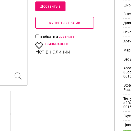
Шир
Добавить в
Выс
корзину
КУПИТЬ В 1 КЛИК
Дли
Осн
выбрать и
сравнить
Арт
В ИЗБРАННОЕ
Мар
Вес 
Аро
86dd
001
Эфф
Рас
Тип 
a2f4
001
Вкус
Цве