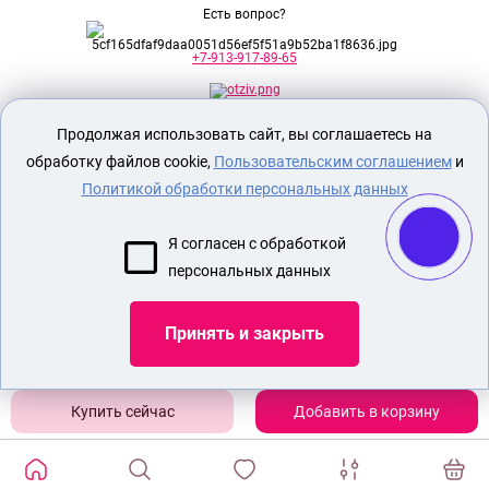
Есть вопрос?
+7-913-917-89-65
Продолжая использовать сайт, вы соглашаетесь на
Секс шоп Доктор Любви
предназначен
исключительно для лиц старше 18 лет!
обработку файлов cookie,
Пользовательским соглашением
и
Вся продукция имеет знак EAC
Евразийского соответствия.
Политикой обработки персональных данных
О МАГАЗИНЕ
Я согласен с обработкой
ОПЛАТА И ДОСТАВКА
персональных данных
СЕКС ИГРУШКИ
ЭРОТИЧЕСКОЕ БЕЛЬЕ
Принять и закрыть
Показать еще
Добавить в корзину