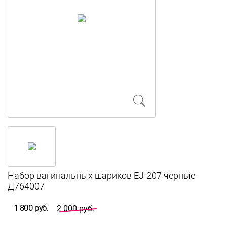
Набор вагинальных шариков EJ-207 черные
Д764007
1 800 руб.
2 000 руб.