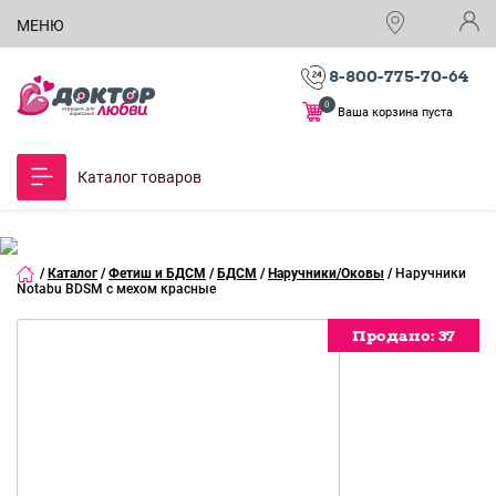
МЕНЮ
8-800-775-70-64
0
Ваша корзина пуста
Каталог товаров
/
Каталог
/
Фетиш и БДСМ
/
БДСМ
/
Наручники/Оковы
/
Наручники
Notabu BDSM с мехом красные
Продано:
Продано:
Продано:
37
37
37