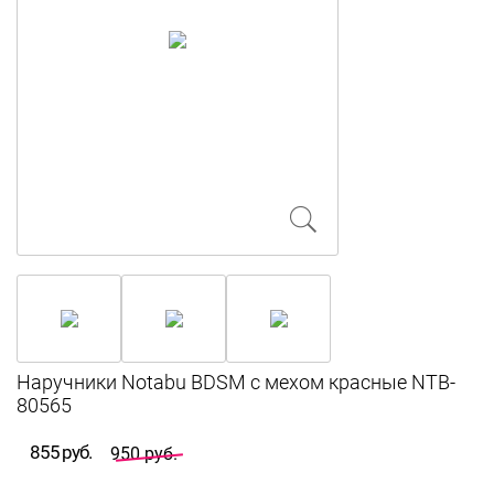
Наручники Notabu BDSM с мехом красные NTB-
80565
855 руб.
950 руб.