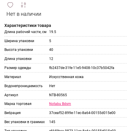
сравнить
ИЗБРАННОЕ
и
Характеристики товара
Длина рабочей части, см
19.5
Ширина упаковки
5
Высота упаковки
40
Длина упаковки
12
Размер одежды
fb2437de-31fe-11e5-9408-10c37b5042fa
Материал
Искусственная кожа
Водонепроницаемость
Нет
Артикул
NTB-80565
Notabu Bdsm
Марка торговая
Вибрация
37ceaf52-899e-11ec-8a64-00155d015e00
Вес упаковки в граммах
145
Тип упаковки
ef449bca-9873-11ec-8a6a-00155d015e03