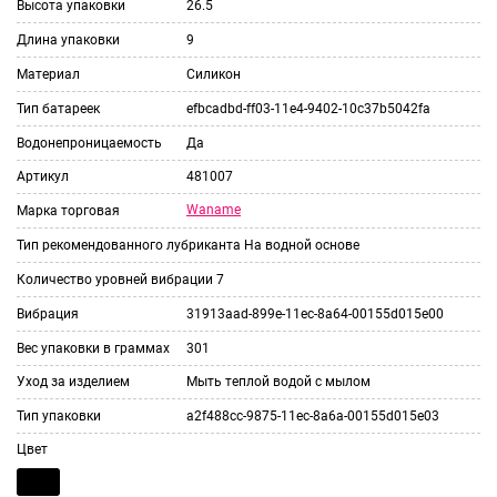
Высота упаковки
26.5
Длина упаковки
9
Материал
Силикон
Тип батареек
efbcadbd-ff03-11e4-9402-10c37b5042fa
Водонепроницаемость
Да
Артикул
481007
Waname
Марка торговая
Тип рекомендованного лубриканта
На водной основе
Количество уровней вибрации
7
Вибрация
31913aad-899e-11ec-8a64-00155d015e00
Вес упаковки в граммах
301
Уход за изделием
Мыть теплой водой с мылом
Тип упаковки
a2f488cc-9875-11ec-8a6a-00155d015e03
Цвет