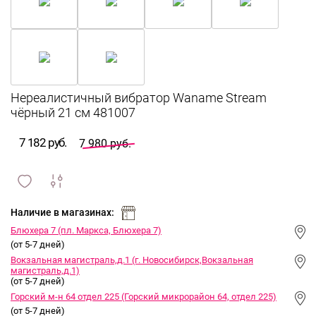
Нереалистичный вибратор Waname Stream
чёрный 21 см 481007
7 182 руб.
7 980 руб.
сравнить
ИЗБРАННОЕ
и
Наличие в магазинах:
Блюхера 7 (пл. Маркса, Блюхера 7)
(от 5-7 дней)
Вокзальная магистраль,д.1 (г. Новосибирск,Вокзальная
магистраль,д.1)
(от 5-7 дней)
Горский м-н 64 отдел 225 (Горский микрорайон 64, отдел 225)
(от 5-7 дней)