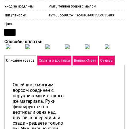
Уход за изделием
Мыть теплой водой с мылом
Тип упаковки
a2f488cc-9875-11ec-8a6a-00155d015e03
Цвет
Способы оплаты:
Описание товара
Оплата и доставка
Вопрос-Ответ
Отзывы
Ошейник с мягким
ворсом соединен с
наручниками из такого
же материала. Руки
фиксируются по
вертикали одна над
другой, а впереди или
сзади - решаете только
вы. Чьи именно руки