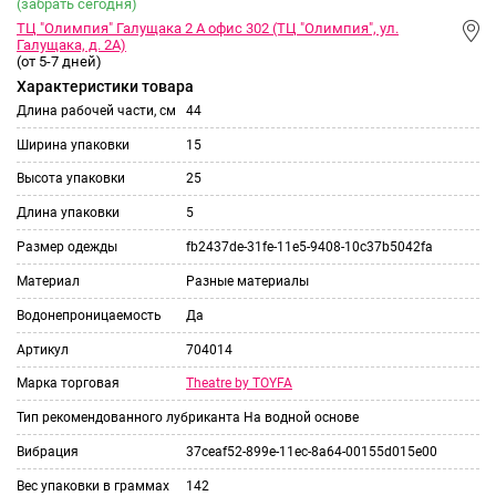
(забрать сегодня)
ТЦ "Олимпия" Галущака 2 А офис 302 (ТЦ "Олимпия", ул.
Галущака, д. 2А)
(от 5-7 дней)
Характеристики товара
Длина рабочей части, см
44
Ширина упаковки
15
Высота упаковки
25
Длина упаковки
5
Размер одежды
fb2437de-31fe-11e5-9408-10c37b5042fa
Материал
Разные материалы
Водонепроницаемость
Да
Артикул
704014
Theatre by TOYFA
Марка торговая
Тип рекомендованного лубриканта
На водной основе
Вибрация
37ceaf52-899e-11ec-8a64-00155d015e00
Вес упаковки в граммах
142