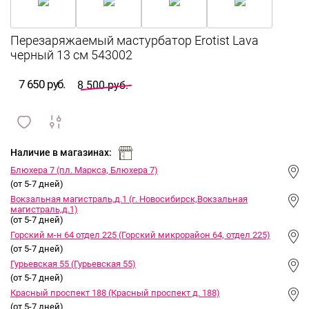
Перезаряжаемый мастурбатор Erotist Lava
черный 13 см 543002
7 650 руб.
8 500 руб.
сравнить
ИЗБРАННОЕ
и
Наличие в магазинах:
Блюхера 7 (пл. Маркса, Блюхера 7)
(от 5-7 дней)
Вокзальная магистраль,д.1 (г. Новосибирск,Вокзальная
магистраль,д.1)
(от 5-7 дней)
Горский м-н 64 отдел 225 (Горский микрорайон 64, отдел 225)
(от 5-7 дней)
Гурьевская 55 (Гурьевская 55)
(от 5-7 дней)
Красный проспект 188 (Красный проспект д. 188)
(от 5-7 дней)