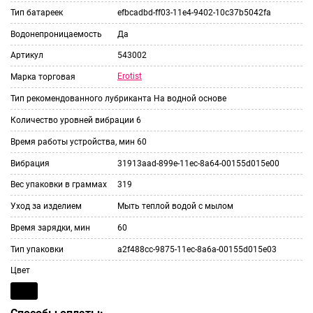
Тип батареек
efbcadbd-ff03-11e4-9402-10c37b5042fa
Водонепроницаемость
Да
Артикул
543002
Erotist
Марка торговая
Тип рекомендованного лубриканта
На водной основе
Количество уровней вибрации
6
Время работы устройства, мин
60
Вибрация
31913aad-899e-11ec-8a64-00155d015e00
Вес упаковки в граммах
319
Уход за изделием
Мыть теплой водой с мылом
Время зарядки, мин
60
Тип упаковки
a2f488cc-9875-11ec-8a6a-00155d015e03
Цвет