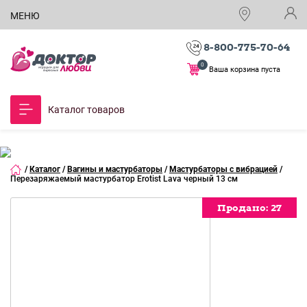
МЕНЮ
8-800-775-70-64
0
Ваша корзина пуста
Каталог товаров
/
Каталог
/
Вагины и мастурбаторы
/
Мастурбаторы с вибрацией
/
Перезаряжаемый мастурбатор Erotist Lava черный 13 см
Продано:
Продано:
Продано:
Продано:
Продано:
Продано:
Продано:
Продано:
Продано:
Продано:
Продано:
Продано:
27
27
27
27
27
27
27
27
27
27
27
27