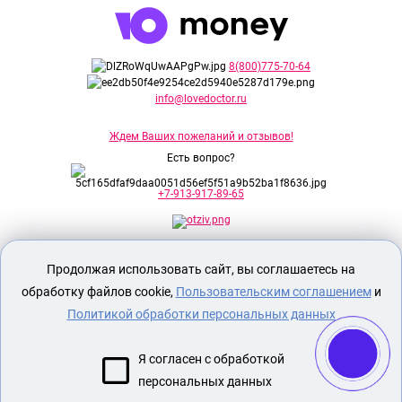
8(800)775-70-64
info@lovedoctor.ru
Ждем Ваших пожеланий и отзывов!
Есть вопрос?
+7-913-917-89-65
Секс шоп Доктор Любви
предназначен
Продолжая использовать сайт, вы соглашаетесь на
исключительно для лиц старше 18 лет!
Вся продукция имеет знак EAC
обработку файлов cookie,
Пользовательским соглашением
и
Евразийского соответствия.
Политикой обработки персональных данных
О МАГАЗИНЕ
Я согласен с обработкой
ОПЛАТА И ДОСТАВКА
персональных данных
СЕКС ИГРУШКИ