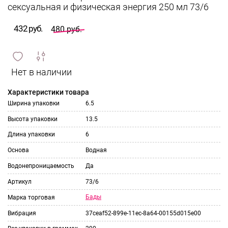
сексуальная и физическая энергия 250 мл 73/6
432 руб.
480 руб.
сравнить
ИЗБРАННОЕ
и
Характеристики товара
Ширина упаковки
6.5
Высота упаковки
13.5
Длина упаковки
6
Основа
Водная
Водонепроницаемость
Да
Артикул
73/6
Бады
Марка торговая
Вибрация
37ceaf52-899e-11ec-8a64-00155d015e00