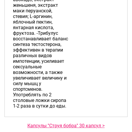
женьшеня, экстракт
маки перуанской,
стевия; L-аргинин,
яблочный пектин,
янтарная кислота,
фруктоза. -Трибулус
восстанавливает баланс
синтеза тестостерона,
эффективен в терапии
различных видов
импотенции, усиливает
сексуальные
возможности, а также
увеличивает величину и
силу мышц у
спортсменов.
Употреблять по 2
столовые ложки сиропа
1-2 раза в сутки до еды.
Капсулы ''Струя бобра'' 30 капсул >