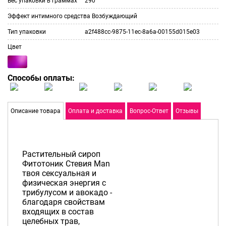
Вес упаковки в граммах
290
Эффект интимного средства
Возбуждающий
Тип упаковки
a2f488cc-9875-11ec-8a6a-00155d015e03
Цвет
Способы оплаты:
Описание товара
Оплата и доставка
Вопрос-Ответ
Отзывы
Растительный сироп
Фитотоник Стевия Man
твоя сексуальная и
физическая энергия с
трибулусом и авокадо -
благодаря свойствам
входящих в состав
целебных трав,