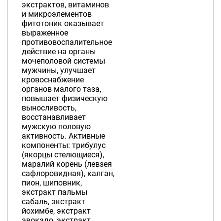
экстрактов, витаминов
и микроэлементов
фитотоник оказывает
выраженное
противовоспалительное
действие на органы
мочеполовой системы
мужчины, улучшает
кровоснабжение
органов малого таза,
повышает физическую
выносливость,
восстанавливает
мужскую половую
активность. Активные
компоненты: трибулус
(якорцы стелющиеся),
маралий корень (левзея
сафлоровидная), калган,
пион, шиповник,
экстракт пальмы
сабаль, экстракт
йохимбе, экстракт
авокадо, экстракт