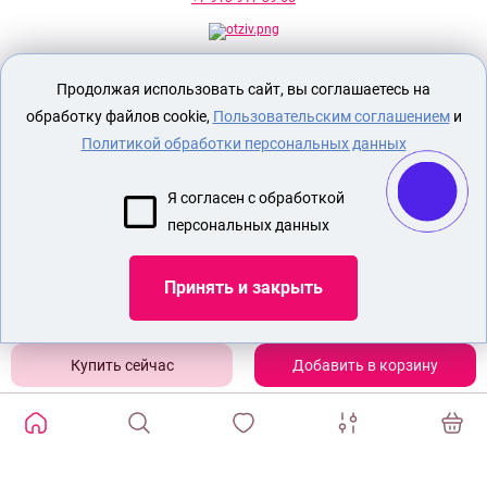
Секс шоп Доктор Любви
предназначен
Продолжая использовать сайт, вы соглашаетесь на
исключительно для лиц старше 18 лет!
Вся продукция имеет знак EAC
обработку файлов cookie,
Пользовательским соглашением
и
Евразийского соответствия.
Политикой обработки персональных данных
О МАГАЗИНЕ
Я согласен с обработкой
ОПЛАТА И ДОСТАВКА
персональных данных
СЕКС ИГРУШКИ
ЭРОТИЧЕСКОЕ БЕЛЬЕ
Принять и закрыть
БДСМ
КРАСИВОЕ ЖЕНСКОЕ БЕЛЬЕ
Добавить в корзину
Показать еще
ИЗБРАННЫЕ ТОВАРЫ
0