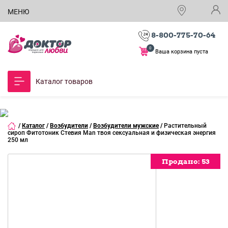
МЕНЮ
8-800-775-70-64
0
Ваша корзина пуста
Каталог товаров
/
Каталог
/
Возбудители
/
Возбудители мужские
/
Растительный
сироп Фитотоник Стевия Man твоя сексуальная и физическая энергия
250 мл
Продано:
Продано:
Продано:
Продано:
Продано:
Продано:
Продано:
53
53
53
53
53
53
53