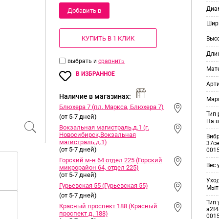
Диам
Добавить в
Шир
корзину
КУПИТЬ В 1 КЛИК
Выс
Дли
выбрать и
сравнить
Мат
В ИЗБРАННОЕ
Арт
Наличие в магазинах:
Мар
Блюхера 7 (пл. Маркса, Блюхера 7)
Тип
(от 5-7 дней)
На в
Вокзальная магистраль,д.1 (г.
Новосибирск,Вокзальная
Виб
магистраль,д.1)
37ce
(от 5-7 дней)
001
Горский м-н 64 отдел 225 (Горский
Вес 
микрорайон 64, отдел 225)
(от 5-7 дней)
Уход
Гурьевская 55 (Гурьевская 55)
Мыт
(от 5-7 дней)
Тип 
Красный проспект 188 (Красный
a2f4
проспект д. 188)
001