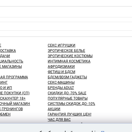
Е
СЕКС ИГРУШКИ
ДОСТАВКА
ЭРОТИЧЕСКОЕ БЕЛЬЕ
ЫДАЧИ
ЭРОТИЧЕСКИЕ КОСТЮМЫ
ЦИАЛЬНОСТЬ
ИНТИМНАЯ КОСМЕТИКА
Е МАГАЗИНЫ
АФРОДИЗИАКИ
ФЕТИШ И БДСМ
КАЯ ПРОГРАММА
БДСМ/BDSM ГАДЖЕТЫ
ИНГ
СЕКС-МАШИНЫ
О И ИП
БРЕНДЫ ADULT
Е ПОКУПКИ (СП)
СКИДКИ ДО -70% SALE
СКАУНТЕР 18+
ПОПУЛЯРНЫЕ ТОВАРЫ
ОЧНЫЙ МАГАЗИН
СИСТЕМЫ СКИДОК ДО -10%
С-ТРЕНИНГОВ
АКЦИИ
 ОБМЕН
ГАРАНТИЯ ЛУЧШИХ ЦЕН!
ЧАС ДЛЯ ВАС
NEW! ДЕНЬ ЗНАНИЙ!
КУПАТЕЛЕЙ
100 БОНУСНЫХ РУБЛЕЙ!