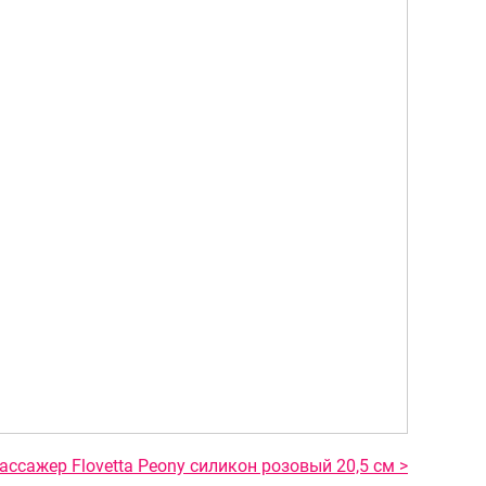
ссажер Flovetta Peony силикон розовый 20,5 см >