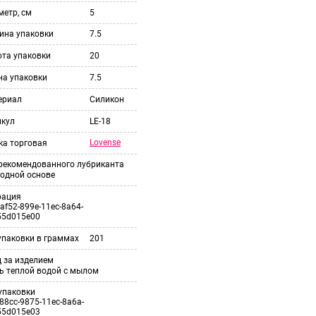
етр, см
5
ина упаковки
7.5
ота упаковки
20
на упаковки
7.5
ериал
Силикон
икул
LE-18
Lovense
ка торговая
 рекомендованного лубриканта
одной основе
рация
af52-899e-11ec-8a64-
55d015e00
упаковки в граммах
201
 за изделием
ь теплой водой с мылом
упаковки
88cc-9875-11ec-8a6a-
55d015e03