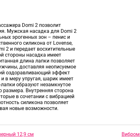
ссажера Domi 2 позволит
я. Мужская насадка для Domi 2
ьных эрогенных зон – пенис и
твенного силикона от Lovense,
i 2 и передает восхитительные
ой стороны насадка имеет
итанная длина лапки позволяет
ужчины, доставляя неописуемое
кий оздоравливающий эффект
и в меру упругая, шарик имеет
и-лапки образуют незамкнутое
о размера. Внутренняя сторона
торые в сочетании с вибрацией
лотность силикона позволяет
ывая новые возможности.
черный 12,9 см
Виброма