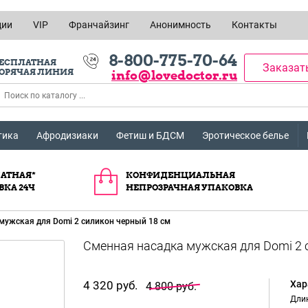
ции
VIP
Франчайзинг
Анонимность
Контакты
8-800-775-70-64
ЕСПЛАТНАЯ
Заказат
ОРЯЧАЯ ЛИНИЯ
info@lovedoctor.ru
тика
Афродизиаки
Фетиш и БДСМ
Эротическое белье
АТНАЯ*
КОНФИДЕНЦИАЛЬНАЯ
ВКА 24Ч
НЕПРОЗРАЧНАЯ УПАКОВКА
мужская для Domi 2 силикон черный 18 см
4 320 руб.
Хар
4 800 руб.
Длин