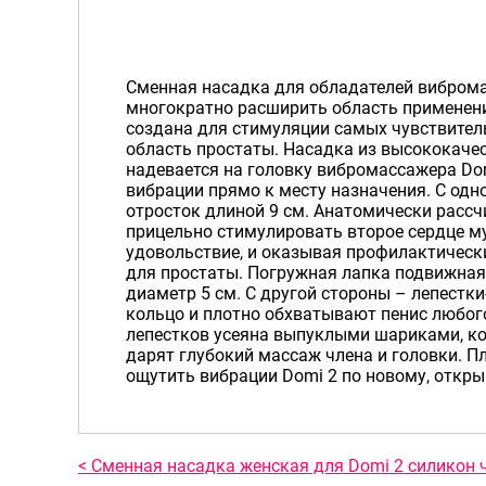
Сменная насадка для обладателей виброма
многократно расширить область применени
создана для стимуляции самых чувствител
область простаты. Насадка из высококачес
надевается на головку вибромассажера Dom
вибрации прямо к месту назначения. С одн
отросток длиной 9 см. Анатомически рассч
прицельно стимулировать второе сердце м
удовольствие, и оказывая профилактичес
для простаты. Погружная лапка подвижная 
диаметр 5 см. С другой стороны – лепестк
кольцо и плотно обхватывают пенис любог
лепестков усеяна выпуклыми шариками, ко
дарят глубокий массаж члена и головки. П
ощутить вибрации Domi 2 по новому, откр
< Сменная насадка женская для Domi 2 силикон 