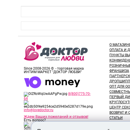
О МАГАЗИН
ОПЛАТА И 
ПУНКТЫ В
КОНФИДЕН
РОЗНИЧНЫ
Since 2008-2026 © - торговая марка
ФРАНШИЗА
ИНТИМ МАРКЕТ "ДОКТОР ЛЮБВИ"
ПАРТНЕРС
ДРОПШИПП
ОПТ ДЛЯ ОО
СОВМЕСТНЫ
8(800)775-70-
ПЕРВЫЙ ДИ
64
КРУГЛОСУТ
ЦЕНТР СЕК
info@lovedoctor.ru
ВОЗВРАТ И
Ждем Ваших пожеланий и отзывов!
СТАТЬИ
Есть вопрос?
НОВОСТИ
ОТЗЫВЫ ПО