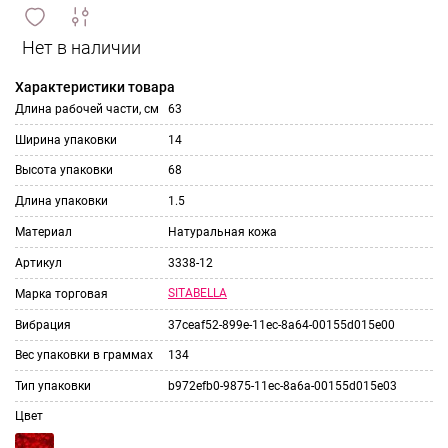
сравнить
ИЗБРАННОЕ
и
Характеристики товара
Длина рабочей части, см
63
Ширина упаковки
14
Высота упаковки
68
Длина упаковки
1.5
Материал
Натуральная кожа
Артикул
3338-12
SITABELLA
Марка торговая
Вибрация
37ceaf52-899e-11ec-8a64-00155d015e00
Вес упаковки в граммах
134
Тип упаковки
b972efb0-9875-11ec-8a6a-00155d015e03
Цвет