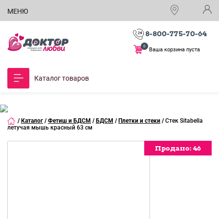
МЕНЮ
8-800-775-70-64
0
Ваша корзина пуста
Каталог товаров
/
Каталог
/
Фетиш и БДСМ
/
БДСМ
/
Плетки и стеки
/
Стек Sitabella
летучая мышь красный 63 см
Продано:
Продано:
Продано:
46
46
46