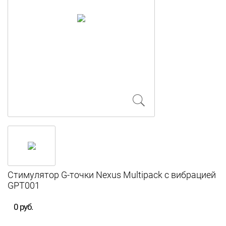
Стимулятор G-точки Nexus Multipack с вибрацией
GPT001
0 руб.