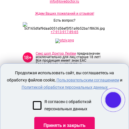
info@lovedoctor.ru
Ждем Ваших пожеланий и отзывов!
Есть вопрос?
+7-913-917-89-65
Секс шоп Доктор Любви
предназначен
исключительно для лиц старше 18 лет!
Вся продукция имеет знак EAC
Евразийского соответствия.
Продолжая использовать сайт, вы соглашаетесь на
О МАГАЗИНЕ
обработку файлов cookie,
Пользовательским соглашением
и
ОПЛАТА И ДОСТАВКА
Политикой обработки персональных данных
СЕКС ИГРУШКИ
Я согласен с обработкой
ЭРОТИЧЕСКОЕ БЕЛЬЕ
персональных данных
Показать еще
Принять и закрыть