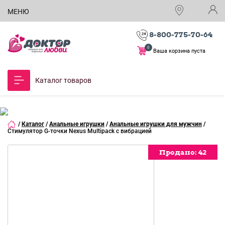
МЕНЮ
8-800-775-70-64
0
Ваша корзина пуста
Каталог товаров
/
Каталог
/
Анальные игрушки
/
Анальные игрушки для мужчин
/
Стимулятор G-точки Nexus Multipack с вибрацией
Продано:
42