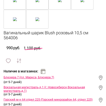
Вагинальный шарик Blush розовый 10,5 см
564006
990 руб.
1 100 руб.
сравнить
ИЗБРАННОЕ
и
Наличие в магазинах:
Блюхера 7 (пл. Маркса, Блюхера 7)
(от 5-7 дней)
Вокзальная магистраль,д.1 (г. Новосибирск,Вокзальная
магистраль,д.1)
(от 5-7 дней)
Горский м-н 64 отдел 225 (Горский микрорайон 64, отдел 225)
(от 5-7 дней)