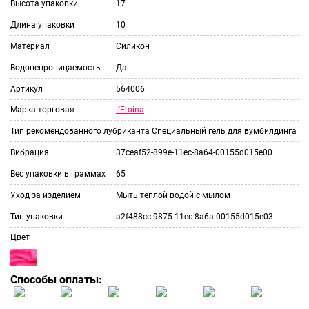
Высота упаковки
17
Длина упаковки
10
Материал
Силикон
Водонепроницаемость
Да
Артикул
564006
L'Eroina
Марка торговая
Тип рекомендованного лубриканта
Специальный гель для вумбилдинга
Вибрация
37ceaf52-899e-11ec-8a64-00155d015e00
Вес упаковки в граммах
65
Уход за изделием
Мыть теплой водой с мылом
Тип упаковки
a2f488cc-9875-11ec-8a6a-00155d015e03
Цвет
Способы оплаты: