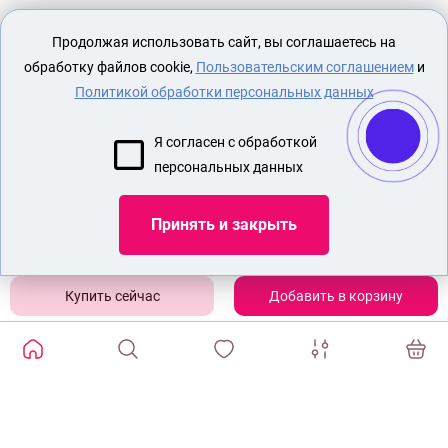
Секс шоп Доктор Любви
предназначен
Продолжая использовать сайт, вы соглашаетесь на
исключительно для лиц старше 18 лет!
Вся продукция имеет знак EAC
обработку файлов cookie,
Пользовательским соглашением
и
Евразийского соответствия.
Политикой обработки персональных данных
О МАГАЗИНЕ
Я согласен с обработкой
ОПЛАТА И ДОСТАВКА
персональных данных
СЕКС ИГРУШКИ
ЭРОТИЧЕСКОЕ БЕЛЬЕ
Принять и закрыть
НАБОР БДСМ
НАСАДКИ НА ЧЛЕН МАГАЗИН
Добавить в корзину
Показать еще
ИЗБРАННЫЕ ТОВАРЫ
0