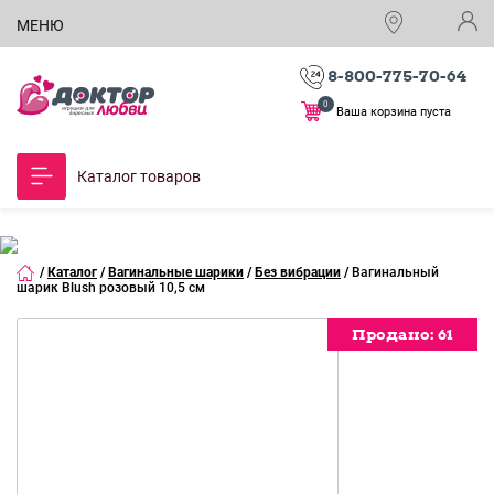
МЕНЮ
8-800-775-70-64
0
Ваша корзина пуста
Каталог товаров
/
Каталог
/
Вагинальные шарики
/
Без вибрации
/
Вагинальный
шарик Blush розовый 10,5 см
Продано:
Продано:
Продано:
Продано:
Продано:
Продано:
Продано:
Продано:
Продано:
Продано:
Продано:
Продано:
Продано:
Продано:
61
61
61
61
61
61
61
61
61
61
61
61
61
61