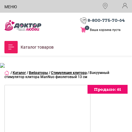
МЕНЮ
8-800-775-70-64
0
Ваша корзина пуста
Каталог товаров
/
Каталог
/
Вибраторы
/
Стимуляция клитора
/
Вакуумный
стимулятор клитора ManNuo фиолетовый 13 см
Продано:
Продано:
Продано:
61
61
61