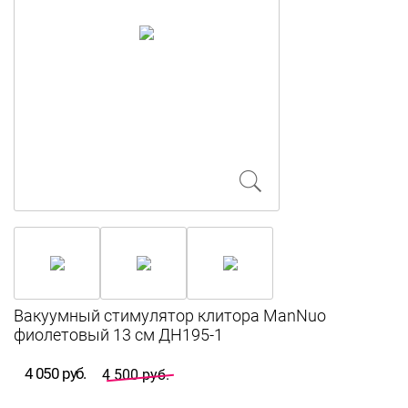
Вакуумный стимулятор клитора ManNuo
фиолетовый 13 см ДН195-1
4 050 руб.
4 500 руб.