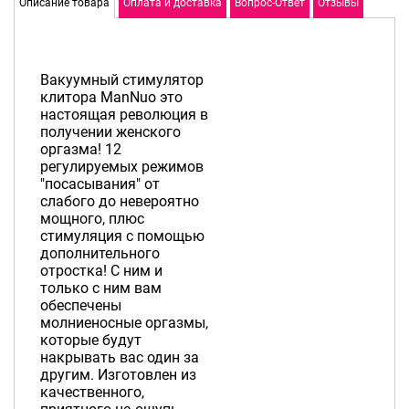
Описание товара
Оплата и доставка
Вопрос-Ответ
Отзывы
Вакуумный стимулятор
клитора ManNuo это
настоящая революция в
получении женского
оргазма! 12
регулируемых режимов
"посасывания" от
слабого до невероятно
мощного, плюс
стимуляция с помощью
дополнительного
отростка! С ним и
только с ним вам
обеспечены
молниеносные оргазмы,
которые будут
накрывать вас один за
другим. Изготовлен из
качественного,