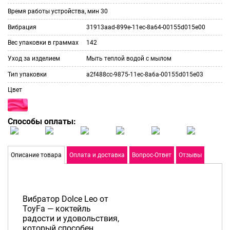
Время работы устройства, мин
30
Вибрация
31913aad-899e-11ec-8a64-00155d015e00
Вес упаковки в граммах
142
Уход за изделием
Мыть теплой водой с мылом
Тип упаковки
a2f488cc-9875-11ec-8a6a-00155d015e03
Цвет
Способы оплаты:
Описание товара
Оплата и доставка
Вопрос-Ответ
Отзывы
Вибратор Dolce Leo от
ToyFa — коктейль
радости и удовольствия,
который способен