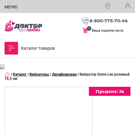
МЕНЮ
8-800-775-70-64
0
Ваша корзина пуста
Каталог товаров
/
Каталог
/
Вибраторы
/
Дизайнерские
/
Вибратор Dolce Leo розовый
16,5 см
Продано:
Продано:
Продано:
Продано:
24
24
24
24