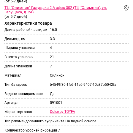
(от 5-7 дней)
ТЦ "Олимпия" Галущака 2 А офис 302 (ТЦ "Олимпия", ул.
Галущака, д. 2А)
(от 5-7 дней)
Характеристики товара
Длина рабочей части, см
16.5
Диаметр, см
3.3
Ширина упаковки
4
Высота упаковки
21
Длина упаковки
7
Материал
Силикон
Тип батареек
b4549f30-1fe9-11e5-9407-10c37b5042fa
Водонепроницаемость
Да
Артикул
591001
Dolce by TOYFA
Марка торговая
Тип рекомендованного лубриканта
На водной основе
Количество уровней вибрации
7