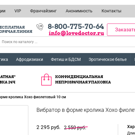
ции
VIP
Франчайзинг
Анонимность
Контакты
8-800-775-70-64
ЕСПЛАТНАЯ
Заказат
ОРЯЧАЯ ЛИНИЯ
info@lovedoctor.ru
тика
Афродизиаки
Фетиш и БДСМ
Эротическое белье
АТНАЯ*
КОНФИДЕНЦИАЛЬНАЯ
ВКА 24Ч
НЕПРОЗРАЧНАЯ УПАКОВКА
орме кролика Xoxo фиолетовый 10 см
2 295 руб.
Хар
2 550 руб.
Длин