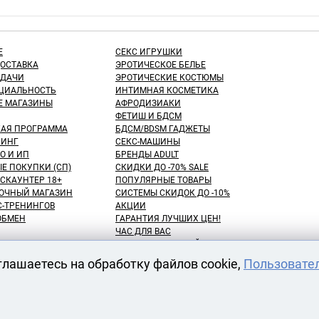
Е
СЕКС ИГРУШКИ
ДОСТАВКА
ЭРОТИЧЕСКОЕ БЕЛЬЕ
ЫДАЧИ
ЭРОТИЧЕСКИЕ КОСТЮМЫ
ЦИАЛЬНОСТЬ
ИНТИМНАЯ КОСМЕТИКА
Е МАГАЗИНЫ
АФРОДИЗИАКИ
ФЕТИШ И БДСМ
КАЯ ПРОГРАММА
БДСМ/BDSM ГАДЖЕТЫ
ИНГ
СЕКС-МАШИНЫ
О И ИП
БРЕНДЫ ADULT
Е ПОКУПКИ (СП)
СКИДКИ ДО -70% SALE
СКАУНТЕР 18+
ПОПУЛЯРНЫЕ ТОВАРЫ
ОЧНЫЙ МАГАЗИН
СИСТЕМЫ СКИДОК ДО -10%
С-ТРЕНИНГОВ
АКЦИИ
 ОБМЕН
ГАРАНТИЯ ЛУЧШИХ ЦЕН!
ЧАС ДЛЯ ВАС
NEW! ДЕНЬ ЗНАНИЙ!
КУПАТЕЛЕЙ
100 БОНУСНЫХ РУБЛЕЙ!
глашаетесь на обработку файлов cookie,
Пользовате
ВАРОВ
ОТЛОЖЕННЫЕ ТОВАРЫ
АРЕНДА СЕКС-МАШИН
АТЫ
ОДЕЖДЫ