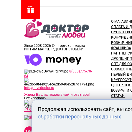
О МАГАЗИН
ОПЛАТА И 
ПУНКТЫ В
КОНФИДЕН
РОЗНИЧНЫ
Since 2008-2026 © - торговая марка
ФРАНШИЗА
ИНТИМ МАРКЕТ "ДОКТОР ЛЮБВИ"
ПАРТНЕРС
ДРОПШИПП
ОПТ ДЛЯ ОО
СОВМЕСТНЫ
8(800)775-70-
ПЕРВЫЙ ДИ
64
КРУГЛОСУТ
ЦЕНТР СЕК
info@lovedoctor.ru
ВОЗВРАТ И
Ждем Ваших пожеланий и отзывов!
СТАТЬИ
Есть вопрос?
НОВОСТИ
ОТЗЫВЫ ПО
Продолжая использовать сайт, вы со
+7-913-917-89-65
ОБЗОРЫ ТО
обработки персональных данных
ВАКАНСИИ
СЕРТИФИК
Секс шоп Доктор Любви
РАЗМЕРЫ 
предназначен исключительно