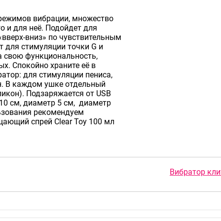
режимов вибрации, множество
о и для неё. Подойдет для
«вверх-вниз» по чувствительным
т для стимуляции точки G и
а свою функциональность,
х. Спокойно храните её в
атор: для стимуляции пениса,
н. В каждом ушке отдельный
ликон). Подзаряжается от USB
 10 см, диаметр 5 см, диаметр
льзования рекомендуем
щающий спрей Clear Toy 100 мл
Вибратор кли