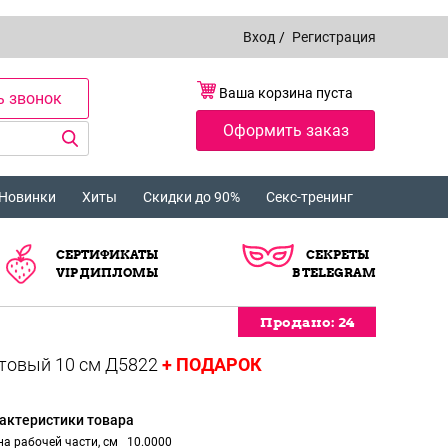
Вход
/
Регистрация
Ваша корзина пуста
ь звонок
Оформить заказ
Новинки
Хиты
Скидки до 90%
Секс-тренинг
СЕРТИФИКАТЫ
СЕКРЕТЫ
VIP ДИПЛОМЫ
В TELEGRAM
Продано:
Продано:
Продано:
Продано:
24
24
24
24
+ ПОДАРОК
актеристики товара
а рабочей части, см
10.0000