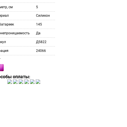
етр, см
5
ериал
Силикон
батареек
145
онепроницаемость
Да
икул
Д5822
рация
24066
т
особы оплаты: