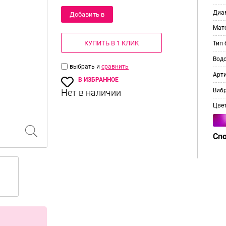
Диам
Добавить в
Мат
корзину
КУПИТЬ В 1 КЛИК
Тип 
Вод
выбрать и
сравнить
Арт
В ИЗБРАННОЕ
Виб
Цве
Сп