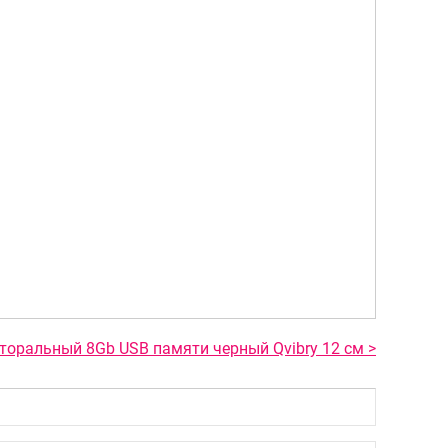
торальный 8Gb USB памяти черный Qvibry 12 см >