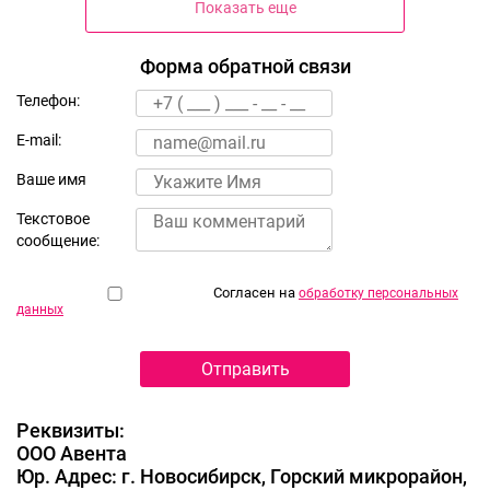
Показать еще
Форма обратной связи
Телефон:
Балашиха микрорайон
Дзержинского, д.33
E-mail:
Ваше имя
Текстовое
сообщение:
Согласен на
обработку персональных
данных
Балашиха улица Народного
Ополчения, д.1
Реквизиты:
ООО Авента
Юр. Адрес: г. Новосибирск, Горский микрорайон,