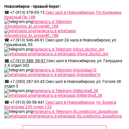
Новосибирск - правый берег:
☎ +7 (913) 378-05-13
Секс шоп в Новосибирске, Пл.Калинина,
Красный Пр.188
Написать в Telegram
@lovedoctor_kr_prospekt_188
Написать в whatsapp
@lovedoctor_kr_prospekt_188
☎ +7 (913) 946-49-91 Секс-шоп 24 часа в Новосибирске, ул.
Гурьевская, 55
Балашиха микрорайон Павлино,
д.35 стр1
Написать в Telegram @love_doctor_gyr
Написать в whatsapp @love_doctor_gyr
☎ +7 (913) 388- 59-97
Секс шоп в Новосибирске, ул. Галущака
2 А отдел 302
Написать в Telegram @gogoliaa16
Написать в whatsapp @gogoliaa16
☎ +7 (383) 287-63-45
Секс шоп в Новосибирске, ул. Гоголя 38
отдел 3
Написать в Telegram @Marshall_38
Написать в whatsapp @Marshall_38
☎ +7 (913) 00-58-441
Секс шоп в Новосибирске, ул. Бориса
Богаткова 239 отдел 133
Написать в Telegram @Lovedoctor_bogatkova
Написать в whatsapp @Lovedoctor_bogatkova