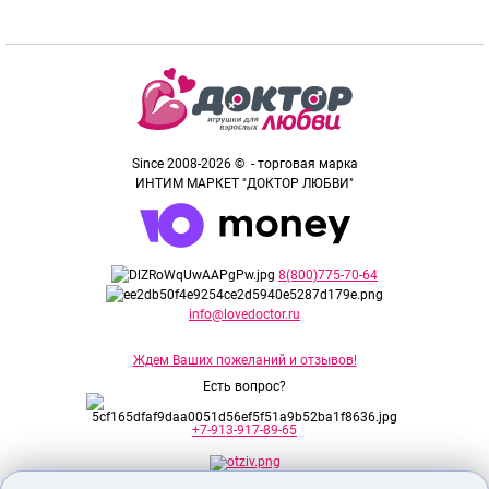
Балашиха улица Твардовского,
д.34
Since 2008-2026 © - торговая марка
Балашиха Юбилейная улица, д.1
стр1
ИНТИМ МАРКЕТ "ДОКТОР ЛЮБВИ"
8(800)775-70-64
info@lovedoctor.ru
Балашиха микрорайон
Ждем Ваших пожеланий и отзывов!
Дзержинского, д.49
Есть вопрос?
+7-913-917-89-65
Балашиха улица Юлиуса Фучика,