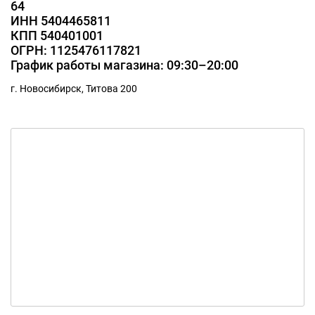
64
ИНН 5404465811
КПП 540401001
ОГРН: 1125476117821
График работы магазина: 09:30–20:00
г. Новосибирск, Титова 200
Балашиха улица Черняховского,
д.32А