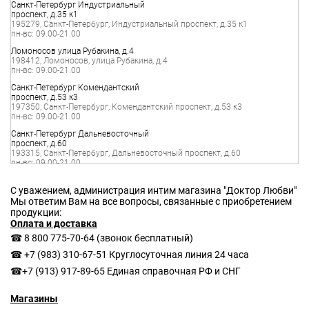
Санкт-Петербург Индустриальный
проспект, д.35 к1
Санкт-Петербург Комендантский
проспект, д.53 к3
Санкт-Петербург Дальневосточный
проспект, д.60
Санкт-Петербург Чкаловский
С уважением, администрация интим магазина "Доктор Любви"
проспект, д.52
Мы ответим Вам на все вопросы, связанные с приобретением
продукции:
Оплата и доставка
Санкт-Петербург Сестрорецкая
☎ 8 800 775-70-64
(звонок бесплатный)
улица, д.1
☎ +7 (983) 310-67-51
Круглосуточная линия 24 часа
☎+7 (913) 917-89-65
Единая справочная РФ и СНГ
Санкт-Петербург проспект
Энгельса, д.54
Магазины