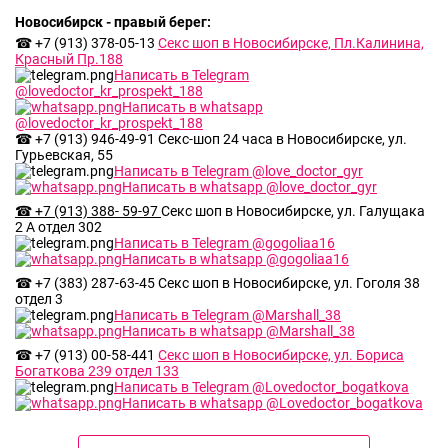
Новосибирск - правый берег:
Санкт-Петербург Богатырский
проспект, д.10
☎ +7 (913) 378-05-13
Секс шоп в Новосибирске, Пл.Калинина,
Красный Пр.188
Написать в Telegram
@lovedoctor_kr_prospekt_188
Санкт-Петербург Ленинский
проспект, д.176
Написать в whatsapp
@lovedoctor_kr_prospekt_188
☎ +7 (913) 946-49-91 Секс-шоп 24 часа в Новосибирске, ул.
Гурьевская, 55
Санкт-Петербург Бухарестская
Написать в Telegram @love_doctor_gyr
улица, д.110 к1
Написать в whatsapp @love_doctor_gyr
☎ +7 (913) 388- 59-97
Секс шоп в Новосибирске, ул. Галущака
2 А отдел 302
Санкт-Петербург улица Марата,
д.75
Написать в Telegram @gogoliaa16
Написать в whatsapp @gogoliaa16
☎ +7 (383) 287-63-45
Секс шоп в Новосибирске, ул. Гоголя 38
Санкт-Петербург Парфёновская
отдел 3
улица, д.5
Написать в Telegram @Marshall_38
Написать в whatsapp @Marshall_38
☎ +7 (913) 00-58-441
Секс шоп в Новосибирске, ул. Бориса
Санкт-Петербург проспект
Богаткова 239 отдел 133
Большевиков, д.7 к2
Написать в Telegram @Lovedoctor_bogatkova
Написать в whatsapp @Lovedoctor_bogatkova
Санкт-Петербург ул.
Ультрамариновая, д.4