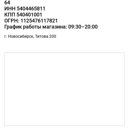
64
Конюшенная улица, д.13
ИНН 5404465811
КПП 540401001
Санкт-Петербург Комендантский
ОГРН: 1125476117821
проспект, д.56 к1
График работы магазина: 09:30–20:00
г. Новосибирск, Титова 200
Санкт-Петербург Лахтинская улица,
д.18
Санкт-Петербург улица Савушкина,
д.123 к1Б
Санкт-Петербург площадь
Конституции, д.1 к2
Санкт-Петербург Литейный
проспект, д.15