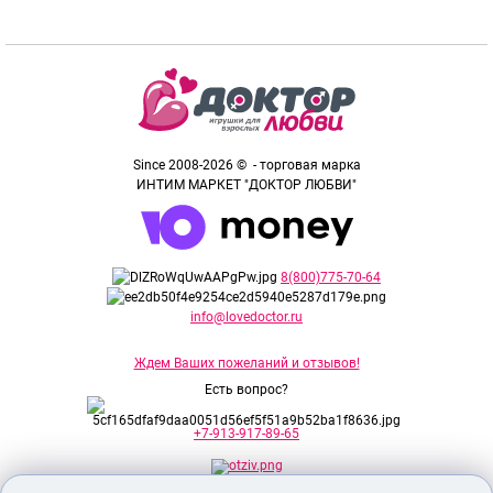
Санкт-Петербург Московский
проспект, д.79
Санкт-Петербург Шкиперский
проток, д.20
Санкт-Петербург проспект
Since 2008-2026 © - торговая марка
Энергетиков, д.70Б
ИНТИМ МАРКЕТ "ДОКТОР ЛЮБВИ"
Санкт-Петербург Тихорецкий
проспект, д.18
8(800)775-70-64
Санкт-Петербург Сытнинская
info@lovedoctor.ru
площадь, д.4
Ждем Ваших пожеланий и отзывов!
Санкт-Петербург проспект
Есть вопрос?
Маршала Жукова, д.18Г
+7-913-917-89-65