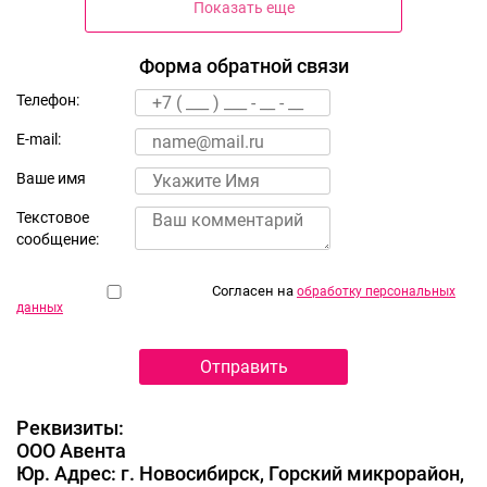
Показать еще
Санкт-Петербург Кузнецовская
Форма обратной связи
улица, д.58 к3
Телефон:
Санкт-Петербург Плесецкая улица,
E-mail:
д.10
Ваше имя
Санкт-Петербург Комендантский
проспект, д.66 к2
Текстовое
сообщение:
Санкт-Петербург улица Челюскина,
д.8
Согласен на
обработку персональных
данных
Санкт-Петербург Выборгское
шоссе, д.17 к1
Санкт-Петербург Волковский
Реквизиты:
проспект, д.6
ООО Авента
Юр. Адрес: г. Новосибирск, Горский микрорайон,
Санкт-Петербург Большая